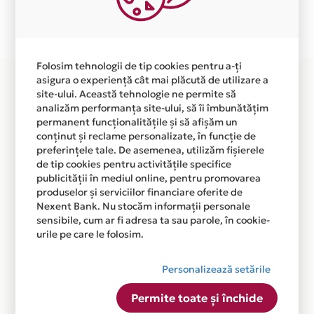
Plata in 12 rate fara dobanda prin Card Avantaj este
disponibila in magazinul online WWW.TOHAMI.RO din
lista.
Folosim tehnologii de tip cookies pentru a-ți
asigura o experiență cât mai plăcută de utilizare a
site-ului. Această tehnologie ne permite să
analizăm performanța site-ului, să îi îmbunătățim
permanent funcționalitățile și să afișăm un
conținut și reclame personalizate, în funcție de
preferințele tale. De asemenea, utilizăm fișierele
de tip cookies pentru activitățile specifice
publicității în mediul online, pentru promovarea
produselor și serviciilor financiare oferite de
Nexent Bank. Nu stocăm informații personale
sensibile, cum ar fi adresa ta sau parole, în cookie-
urile pe care le folosim.
Personalizează setările
Permite toate și închide