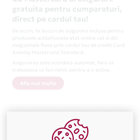
gratuita pentru cumparaturi,
direct pe cardul tau!
De acum, te bucuri de asigurare inclusa pentru
produsele achizitionate atat online cat si din
magazinele fizice prin cardul tau de credit Card
Avantaj Mastercard Standard.
Asigurarea este acordata automat, fara sa
trebuiasca sa faci nimic pentru a o activa.
Afla mai multe
Aceasta lista este actualizata periodic cu informatiile
primite de la fiecare comerciant partener Card Avantaj.
Ne cerem scuze pentru eventualele erori aparute
independent de vointa noastra.