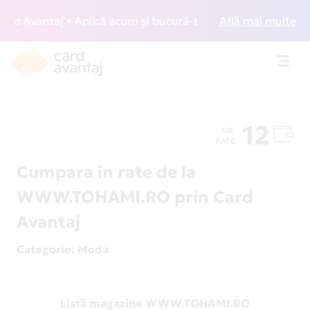
 Avantaj • Aplică acum și bucură-te de acces gratuit la lo
Află mai multe
Toggl
navig
12
NR.
RATE
Cumpara in rate de la
WWW.TOHAMI.RO prin Card
Avantaj
Categorie
: Moda
Listă magazine WWW.TOHAMI.RO