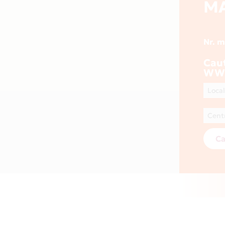
M
Nr. 
Cau
WW
Ca