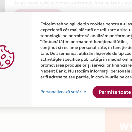
Asigurarea este acordata automat, fara sa trebuiasca
Afla mai multe
Folosim tehnologii de tip cookies pentru a-ți a
experiență cât mai plăcută de utilizare a site-u
tehnologie ne permite să analizăm performanța
îi îmbunătățim permanent funcționalitățile și 
conținut și reclame personalizate, în funcție d
tale. De asemenea, utilizăm fișierele de tip co
activitățile specifice publicității în mediul onl
atiile primite de la fiecare comerciant partener Card Avantaj. 
promovarea produselor și serviciilor financiare
Nexent Bank. Nu stocăm informații personale 
ar fi adresa ta sau parole, în cookie-urile pe car
este disponibila in magazinul online WWW.TOOLS-MAG.RO din lis
Personalizează setările
Permite toate 
W