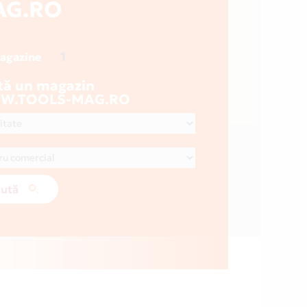
AG.RO
1
magazine
tă un magazin
W.TOOLS-MAG.RO
ută