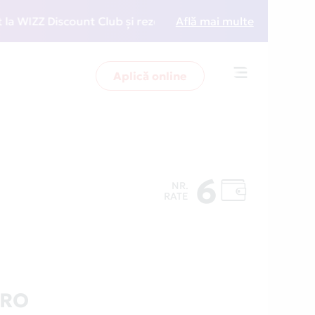
ZZ Discount Club și rezervări la preț redus
Află mai multe
• Zboară 
Aplică online
Toggle
navigation
6
NR.
RATE
.RO