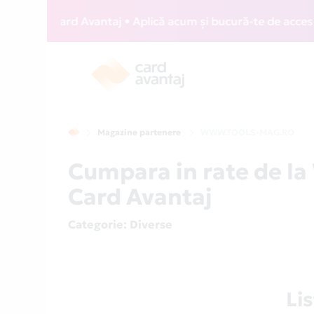
WIZZ Card Avantaj • Aplică acum și bucură-te de acces gratu
Magazine partenere
WWW.TOOLS-MAG.RO
Cumpara in rate de 
Card Avantaj
Categorie
: Diverse
Li