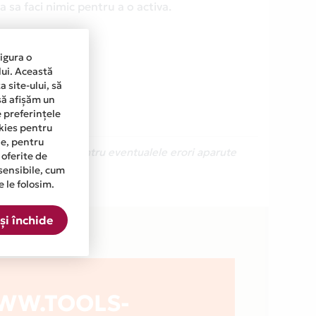
 sa faci nimic pentru a o activa.
sigura o
lui. Această
 site-ului, să
să afișăm un
e preferințele
okies pentru
ine, pentru
Ne cerem scuze pentru eventualele erori aparute
 oferite de
sensibile, cum
e le folosim.
ta.
și închide
WW.TOOLS-