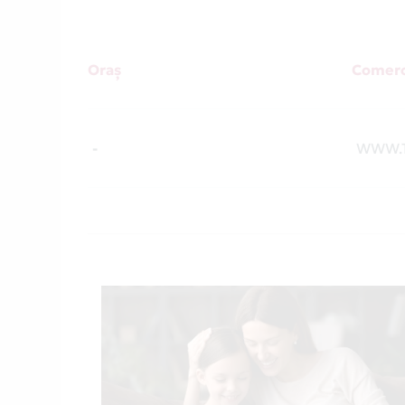
Oraș
Comerc
-
WWW.