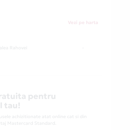
Vezi pe harta
alea Rahovei
-
ratuita pentru
l tau!
ele achizitionate atat online cat si din
antaj Mastercard Standard.