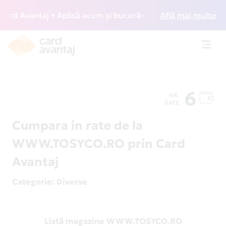
d Avantaj • Aplică acum și bucură-te de acces gratuit la lo
Află mai multe
Toggl
navig
6
NR.
RATE
Cumpara in rate de la
WWW.TOSYCO.RO prin Card
Avantaj
Categorie
: Diverse
Listă magazine WWW.TOSYCO.RO