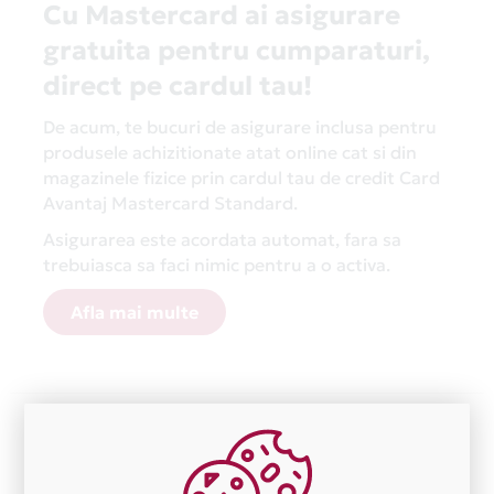
Cu Mastercard ai asigurare
gratuita pentru cumparaturi,
direct pe cardul tau!
De acum, te bucuri de asigurare inclusa pentru
produsele achizitionate atat online cat si din
magazinele fizice prin cardul tau de credit Card
Avantaj Mastercard Standard.
Asigurarea este acordata automat, fara sa
trebuiasca sa faci nimic pentru a o activa.
Afla mai multe
Aceasta lista este actualizata periodic cu informatiile
primite de la fiecare comerciant partener Card Avantaj.
Ne cerem scuze pentru eventualele erori aparute
independent de vointa noastra.