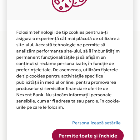
Plata in 6 rate fara dobanda prin Card Avantaj este
disponibila in magazinul online WWW.TOSYCO.RO din
lista.
Folosim tehnologii de tip cookies pentru a-ți
asigura o experiență cât mai plăcută de utilizare a
site-ului. Această tehnologie ne permite să
analizăm performanța site-ului, să îi îmbunătățim
permanent funcționalitățile și să afișăm un
conținut și reclame personalizate, în funcție de
preferințele tale. De asemenea, utilizăm fișierele
de tip cookies pentru activitățile specifice
publicității în mediul online, pentru promovarea
produselor și serviciilor financiare oferite de
Nexent Bank. Nu stocăm informații personale
sensibile, cum ar fi adresa ta sau parole, în cookie-
urile pe care le folosim.
Personalizează setările
Permite toate și închide