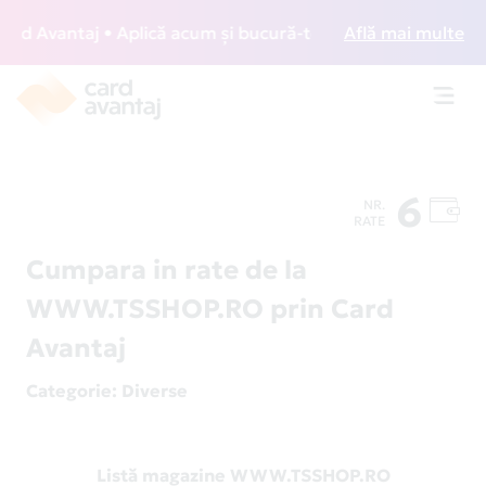
 Avantaj • Aplică acum și bucură-te de acces gratuit la lo
Află mai multe
Toggl
navig
6
NR.
RATE
Cumpara in rate de la
WWW.TSSHOP.RO prin Card
Avantaj
Categorie
: Diverse
Listă magazine WWW.TSSHOP.RO