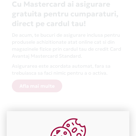
Cu Mastercard ai asigurare
gratuita pentru cumparaturi,
direct pe cardul tau!
De acum, te bucuri de asigurare inclusa pentru
produsele achizitionate atat online cat si din
magazinele fizice prin cardul tau de credit Card
Avantaj Mastercard Standard.
Asigurarea este acordata automat, fara sa
trebuiasca sa faci nimic pentru a o activa.
Afla mai multe
Aceasta lista este actualizata periodic cu informatiile
primite de la fiecare comerciant partener Card Avantaj.
Ne cerem scuze pentru eventualele erori aparute
independent de vointa noastra.