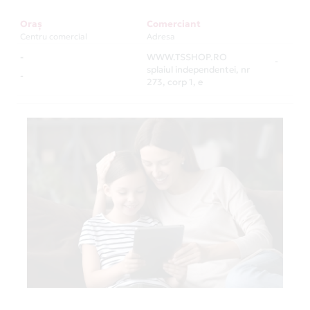
Oraș
Comerciant
Centru comercial
Adresa
-
WWW.TSSHOP.RO
-
splaiul independentei, nr
-
273, corp 1, e