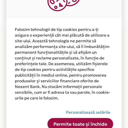
Plata in 6 rate fara dobanda prin Card Avantaj este
disponibila in magazinul online WWW.TSSHOP.RO din
lista.
Folosim tehnologii de tip cookies pentru a-ți
asigura o experiență cât mai plăcută de utilizare a
site-ului. Această tehnologie ne permite să
analizăm performanța site-ului, să îi îmbunătățim
permanent funcționalitățile și să afișăm un
conținut și reclame personalizate, în funcție de
preferințele tale. De asemenea, utilizăm fișierele
de tip cookies pentru activitățile specifice
publicității în mediul online, pentru promovarea
produselor și serviciilor financiare oferite de
Nexent Bank. Nu stocăm informații personale
sensibile, cum ar fi adresa ta sau parole, în cookie-
urile pe care le folosim.
Personalizează setările
Permite toate și închide