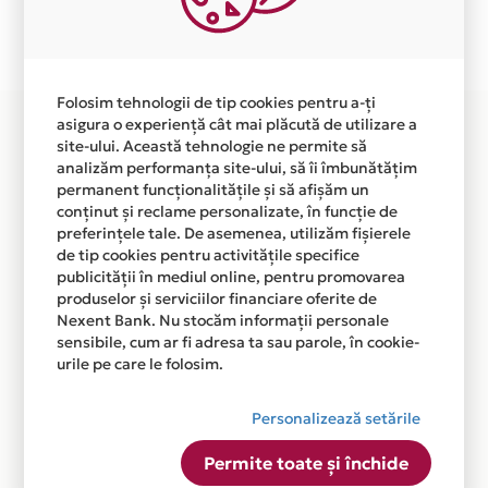
Plata in 4 rate fara dobanda prin Card Avantaj este
disponibila in magazinul online
WWW.TURKOANESHOP.RO din lista.
Folosim tehnologii de tip cookies pentru a-ți
asigura o experiență cât mai plăcută de utilizare a
site-ului. Această tehnologie ne permite să
analizăm performanța site-ului, să îi îmbunătățim
permanent funcționalitățile și să afișăm un
conținut și reclame personalizate, în funcție de
preferințele tale. De asemenea, utilizăm fișierele
de tip cookies pentru activitățile specifice
publicității în mediul online, pentru promovarea
produselor și serviciilor financiare oferite de
Nexent Bank. Nu stocăm informații personale
sensibile, cum ar fi adresa ta sau parole, în cookie-
urile pe care le folosim.
Personalizează setările
Permite toate și închide