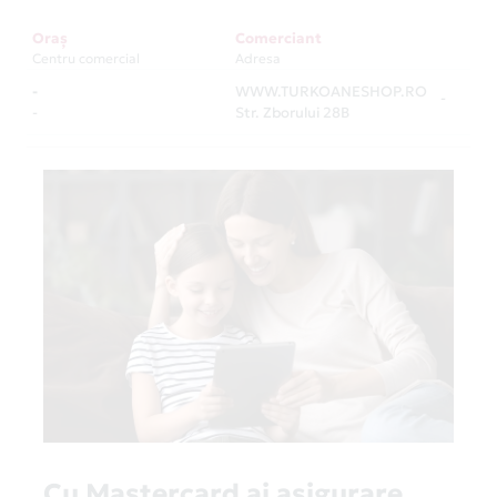
Oraș
Comerciant
Centru comercial
Adresa
-
WWW.TURKOANESHOP.RO
-
-
Str. Zborului 28B
Cu Mastercard ai asigurare