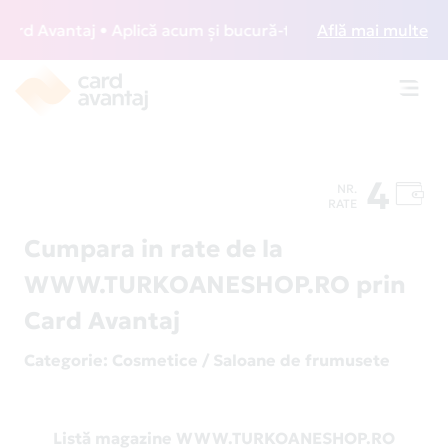
d Avantaj • Aplică acum și bucură-te de acces gratuit la lo
Află mai multe
Toggl
navig
4
NR.
RATE
Cumpara in rate de la
WWW.TURKOANESHOP.RO prin
Card Avantaj
Categorie
: Cosmetice / Saloane de frumusete
Listă magazine WWW.TURKOANESHOP.RO