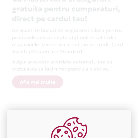
gratuita pentru cumparaturi,
direct pe cardul tau!
De acum, te bucuri de asigurare inclusa pentru
produsele achizitionate atat online cat si din
magazinele fizice prin cardul tau de credit Card
Avantaj Mastercard Standard.
Asigurarea este acordata automat, fara sa
trebuiasca sa faci nimic pentru a o activa.
Afla mai multe
Aceasta lista este actualizata periodic cu informatiile
primite de la fiecare comerciant partener Card Avantaj.
Ne cerem scuze pentru eventualele erori aparute
independent de vointa noastra.