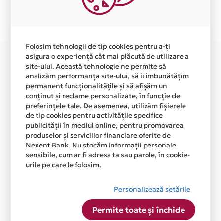
Plata in 6 rate fara dobanda prin Card Avantaj este
disponibila in magazinul online
WWW.ULTRAVOYAGE.RO din lista.
Folosim tehnologii de tip cookies pentru a-ți
asigura o experiență cât mai plăcută de utilizare a
site-ului. Această tehnologie ne permite să
analizăm performanța site-ului, să îi îmbunătățim
permanent funcționalitățile și să afișăm un
conținut și reclame personalizate, în funcție de
preferințele tale. De asemenea, utilizăm fișierele
de tip cookies pentru activitățile specifice
publicității în mediul online, pentru promovarea
produselor și serviciilor financiare oferite de
Nexent Bank. Nu stocăm informații personale
sensibile, cum ar fi adresa ta sau parole, în cookie-
urile pe care le folosim.
Personalizează setările
Permite toate și închide