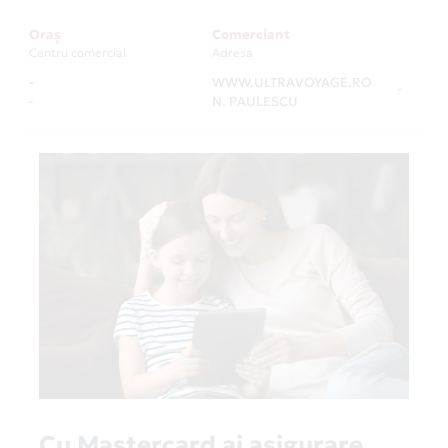
Oraș
Comerciant
Centru comercial
Adresa
-
WWW.ULTRAVOYAGE.RO
-
-
N. PAULESCU
Cu Mastercard ai asigurare