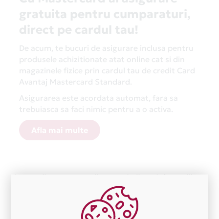
gratuita pentru cumparaturi,
direct pe cardul tau!
De acum, te bucuri de asigurare inclusa pentru
produsele achizitionate atat online cat si din
magazinele fizice prin cardul tau de credit Card
Avantaj Mastercard Standard.
Asigurarea este acordata automat, fara sa
trebuiasca sa faci nimic pentru a o activa.
Afla mai multe
Aceasta lista este actualizata periodic cu informatiile
primite de la fiecare comerciant partener Card Avantaj.
Ne cerem scuze pentru eventualele erori aparute
independent de vointa noastra.