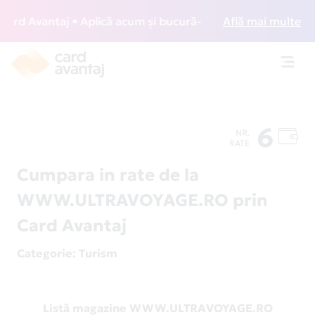
d Avantaj • Aplică acum și bucură-te de acces gratuit la l
Află mai multe
Toggl
navig
6
NR.
RATE
Cumpara in rate de la
WWW.ULTRAVOYAGE.RO prin
Card Avantaj
Categorie
: Turism
Listă magazine WWW.ULTRAVOYAGE.RO