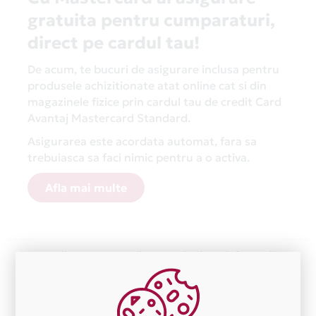
gratuita pentru cumparaturi,
direct pe cardul tau!
De acum, te bucuri de asigurare inclusa pentru
produsele achizitionate atat online cat si din
magazinele fizice prin cardul tau de credit Card
Avantaj Mastercard Standard.
Asigurarea este acordata automat, fara sa
trebuiasca sa faci nimic pentru a o activa.
Afla mai multe
Aceasta lista este actualizata periodic cu informatiile
primite de la fiecare comerciant partener Card Avantaj.
Ne cerem scuze pentru eventualele erori aparute
independent de vointa noastra.