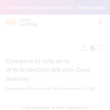
d Avantaj • Aplică acum și bucură-te de acces gratuit la lo
Află mai multe
Toggl
navig
6
NR.
RATE
Cumpara in rate de la
WWW.UMIDIGI.RO prin Card
Avantaj
Categorie
: Electronice / Electrocasnice / IT&C
Listă magazine WWW.UMIDIGI.RO