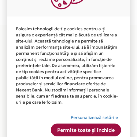
Plata in 6 rate fara dobanda prin Card Avantaj este
disponibila in magazinul online WWW.UMIDIGI.RO din
lista.
Folosim tehnologii de tip cookies pentru a-ți
asigura o experiență cât mai plăcută de utilizare a
site-ului. Această tehnologie ne permite să
analizăm performanța site-ului, să îi îmbunătățim
permanent funcționalitățile și să afișăm un
conținut și reclame personalizate, în funcție de
preferințele tale. De asemenea, utilizăm fișierele
de tip cookies pentru activitățile specifice
publicității în mediul online, pentru promovarea
produselor și serviciilor financiare oferite de
Nexent Bank. Nu stocăm informații personale
sensibile, cum ar fi adresa ta sau parole, în cookie-
urile pe care le folosim.
Personalizează setările
Permite toate și închide