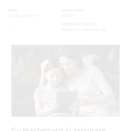
Oraș
Comerciant
Centru comercial
Adresa
-
WWW.UMIDIGI.RO
-
-
Ploiesti str rudului nr 162
Cu Mastercard ai asigurare