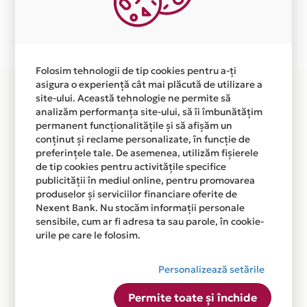
Plata in 3 rate fara dobanda prin Card Avantaj este
disponibila in magazinul online
WWW.UNIQUEAUMONDE.RO din lista.
Folosim tehnologii de tip cookies pentru a-ți
asigura o experiență cât mai plăcută de utilizare a
site-ului. Această tehnologie ne permite să
analizăm performanța site-ului, să îi îmbunătățim
permanent funcționalitățile și să afișăm un
conținut și reclame personalizate, în funcție de
preferințele tale. De asemenea, utilizăm fișierele
de tip cookies pentru activitățile specifice
publicității în mediul online, pentru promovarea
produselor și serviciilor financiare oferite de
Nexent Bank. Nu stocăm informații personale
sensibile, cum ar fi adresa ta sau parole, în cookie-
urile pe care le folosim.
Personalizează setările
Permite toate și închide