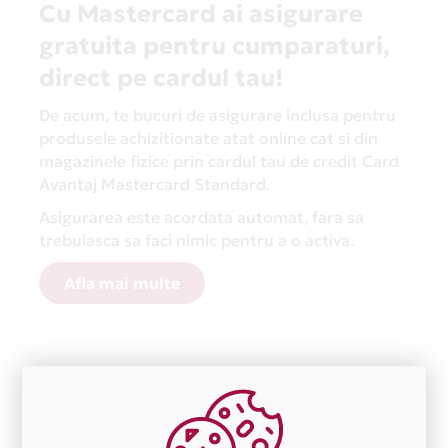
Cu Mastercard ai asigurare
gratuita pentru cumparaturi,
direct pe cardul tau!
De acum, te bucuri de asigurare inclusa pentru
produsele achizitionate atat online cat si din
magazinele fizice prin cardul tau de credit Card
Avantaj Mastercard Standard.
Asigurarea este acordata automat, fara sa
trebuiasca sa faci nimic pentru a o activa.
Afla mai multe
Aceasta lista este actualizata periodic cu informatiile
primite de la fiecare comerciant partener Card Avantaj.
Ne cerem scuze pentru eventualele erori aparute
independent de vointa noastra.