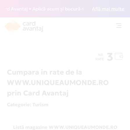
d Avantaj • Aplică acum și bucură-te de acces gratuit la lo
Află mai multe
Toggl
navig
3
NR.
RATE
Cumpara in rate de la
WWW.UNIQUEAUMONDE.RO
prin Card Avantaj
Categorie
: Turism
Listă magazine WWW.UNIQUEAUMONDE.RO