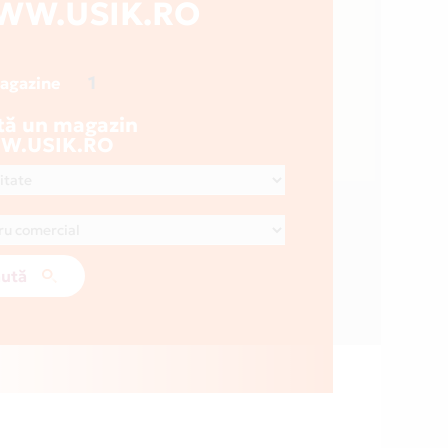
WW.USIK.RO
1
magazine
tă un magazin
W.USIK.RO
ută