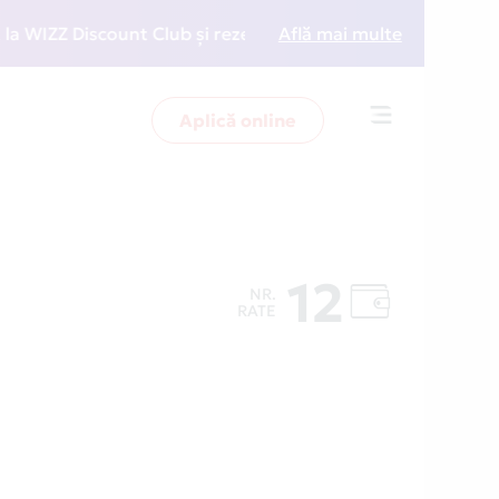
ZZ Discount Club și rezervări la preț redus
Află mai multe
• Zboară 
Aplică online
Toggle
navigation
12
NR.
RATE