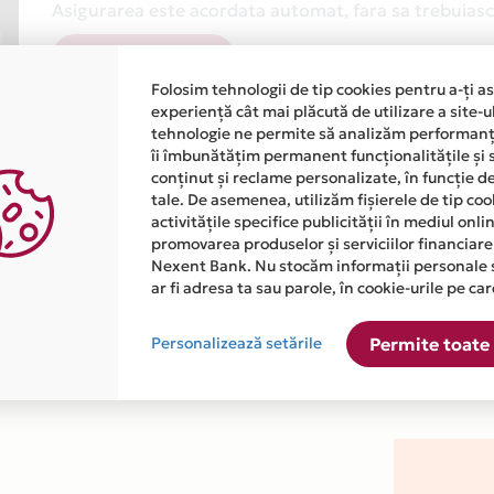
Asigurarea este acordata automat, fara sa trebuiasca
Afla mai multe
Folosim tehnologii de tip cookies pentru a-ți a
experiență cât mai plăcută de utilizare a site-u
tehnologie ne permite să analizăm performanța
îi îmbunătățim permanent funcționalitățile și 
conținut și reclame personalizate, în funcție d
tale. De asemenea, utilizăm fișierele de tip co
activitățile specifice publicității în mediul onl
atiile primite de la fiecare comerciant partener Card Avantaj. 
promovarea produselor și serviciilor financiare
Nexent Bank. Nu stocăm informații personale 
ar fi adresa ta sau parole, în cookie-urile pe car
este disponibila in magazinul online WWW.USIK.RO din lista.
Personalizează setările
Permite toate 