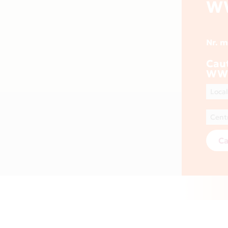
W
Nr. 
Cau
WW
Ca