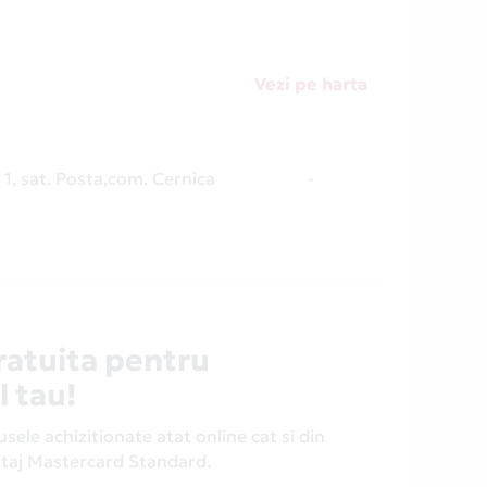
Vezi pe harta
i 1, sat. Posta,com. Cernica
-
ratuita pentru
l tau!
ele achizitionate atat online cat si din
antaj Mastercard Standard.