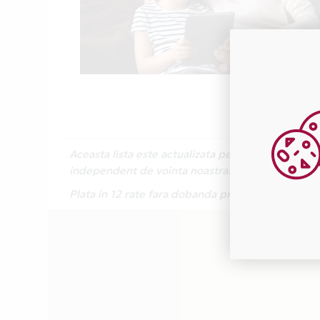
Aceasta lista este actualizata periodic cu inform
independent de vointa noastra.
Plata in 12 rate fara dobanda prin Card Avantaj 