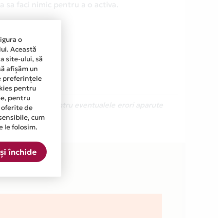
 sa faci nimic pentru a o activa.
sigura o
lui. Această
 site-ului, să
să afișăm un
e preferințele
okies pentru
ine, pentru
Ne cerem scuze pentru eventualele erori aparute
 oferite de
sensibile, cum
e le folosim.
și închide