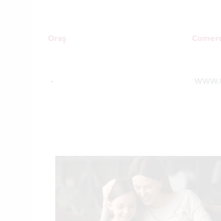
Oraș
Comerc
-
WWW.U