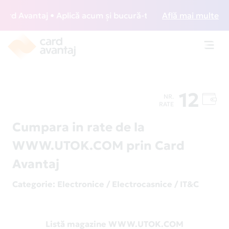
d Avantaj • Aplică acum și bucură-te de acces gratuit la lo
Află mai multe
Toggl
navig
12
NR.
RATE
Cumpara in rate de la
WWW.UTOK.COM prin Card
Avantaj
Categorie
: Electronice / Electrocasnice / IT&C
Listă magazine WWW.UTOK.COM