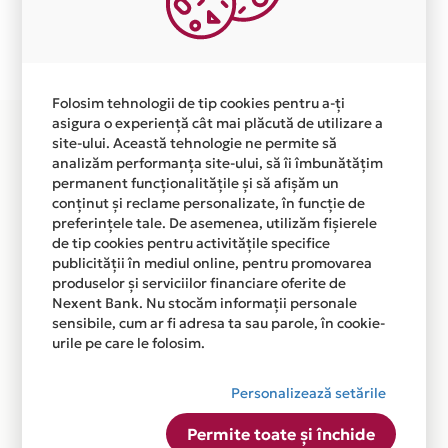
Plata in 12 rate fara dobanda prin Card Avantaj este
disponibila in magazinul online WWW.UTOK.COM din
lista.
Folosim tehnologii de tip cookies pentru a-ți
asigura o experiență cât mai plăcută de utilizare a
site-ului. Această tehnologie ne permite să
analizăm performanța site-ului, să îi îmbunătățim
permanent funcționalitățile și să afișăm un
conținut și reclame personalizate, în funcție de
preferințele tale. De asemenea, utilizăm fișierele
de tip cookies pentru activitățile specifice
publicității în mediul online, pentru promovarea
produselor și serviciilor financiare oferite de
Nexent Bank. Nu stocăm informații personale
sensibile, cum ar fi adresa ta sau parole, în cookie-
urile pe care le folosim.
Personalizează setările
Permite toate și închide