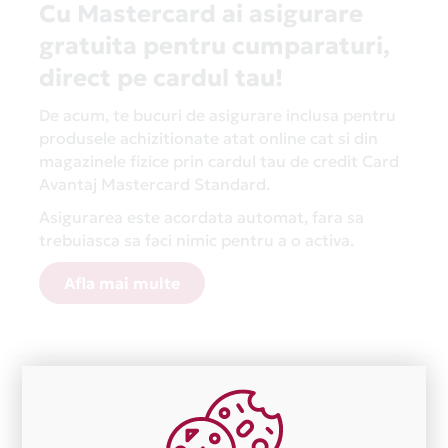
Cu Mastercard ai asigurare
gratuita pentru cumparaturi,
direct pe cardul tau!
De acum, te bucuri de asigurare inclusa pentru
produsele achizitionate atat online cat si din
magazinele fizice prin cardul tau de credit Card
Avantaj Mastercard Standard.
Asigurarea este acordata automat, fara sa
trebuiasca sa faci nimic pentru a o activa.
Afla mai multe
Aceasta lista este actualizata periodic cu informatiile
primite de la fiecare comerciant partener Card Avantaj.
Ne cerem scuze pentru eventualele erori aparute
independent de vointa noastra.