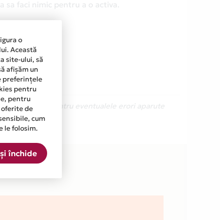
 sa faci nimic pentru a o activa.
sigura o
lui. Această
 site-ului, să
să afișăm un
e preferințele
okies pentru
ine, pentru
Ne cerem scuze pentru eventualele erori aparute
 oferite de
sensibile, cum
e le folosim.
.
și închide