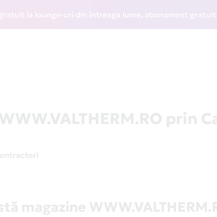
t la lounge-uri din întreaga lume, abonament gratuit la WI
la WWW.VALTHERM.RO prin C
contractori
istă magazine WWW.VALTHERM.