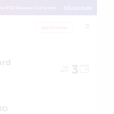
ZZ Discount Club și rezervări la preț redus
Află mai multe
• Zboară 
Aplică online
Toggle
navigation
ard
3
NR.
RATE
RO