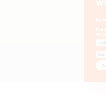
W
Nr. 
Cau
WW
Ca