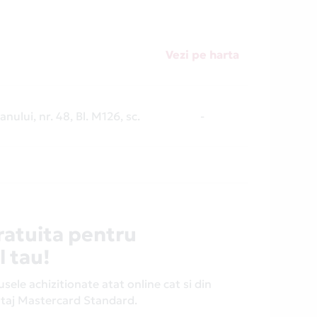
Vezi pe harta
nului, nr. 48, Bl. M126, sc.
-
ratuita pentru
l tau!
ele achizitionate atat online cat si din
antaj Mastercard Standard.