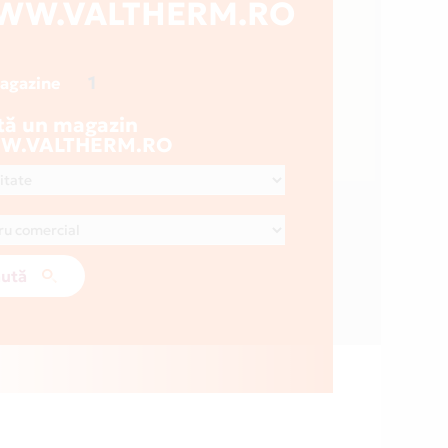
WW.VALTHERM.RO
1
magazine
tă un magazin
W.VALTHERM.RO
ută