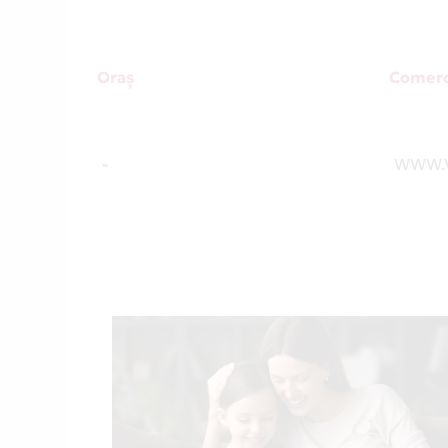
Oraș
Comerc
-
WWW.