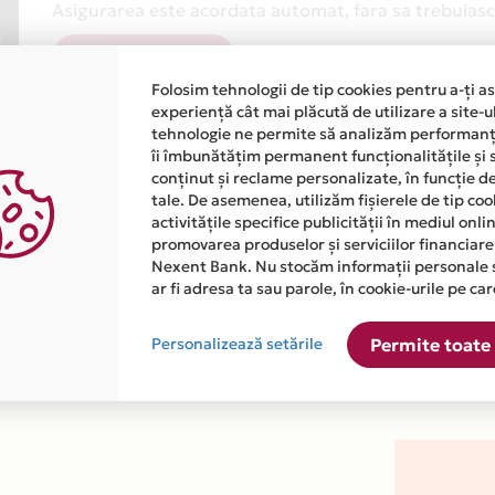
Asigurarea este acordata automat, fara sa trebuiasca
Afla mai multe
Folosim tehnologii de tip cookies pentru a-ți a
experiență cât mai plăcută de utilizare a site-u
tehnologie ne permite să analizăm performanța
îi îmbunătățim permanent funcționalitățile și 
conținut și reclame personalizate, în funcție d
tale. De asemenea, utilizăm fișierele de tip co
activitățile specifice publicității în mediul onl
atiile primite de la fiecare comerciant partener Card Avantaj. 
promovarea produselor și serviciilor financiare
Nexent Bank. Nu stocăm informații personale 
ar fi adresa ta sau parole, în cookie-urile pe car
este disponibila in magazinul online WWW.VALTHERM.RO din lista
Personalizează setările
Permite toate 