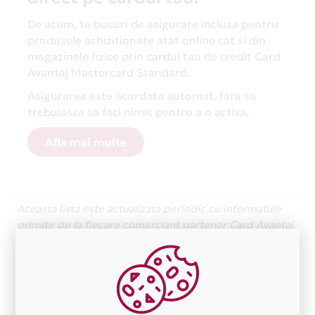
De acum, te bucuri de asigurare inclusa pentru
produsele achizitionate atat online cat si din
magazinele fizice prin cardul tau de credit Card
Avantaj Mastercard Standard.
Asigurarea este acordata automat, fara sa
trebuiasca sa faci nimic pentru a o activa.
Afla mai multe
Aceasta lista este actualizata periodic cu informatiile
primite de la fiecare comerciant partener Card Avantaj.
Ne cerem scuze pentru eventualele erori aparute
independent de vointa noastra.
Plata in 8 rate fara dobanda prin Card Avantaj este
disponibila in magazinele fizice
WWW.VANZARIANVELOPE.RO din lista.