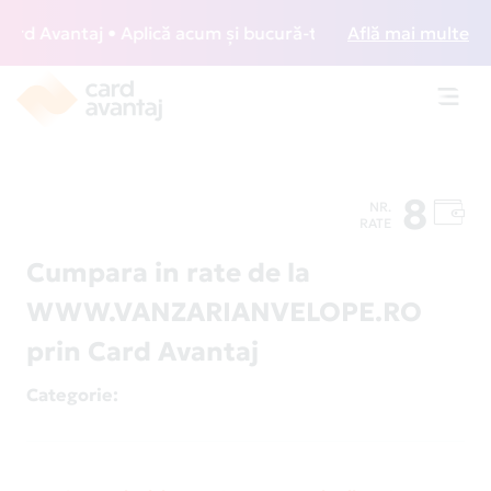
d Avantaj • Aplică acum și bucură-te de acces gratuit la lo
Află mai multe
Toggl
navig
8
NR.
RATE
Cumpara in rate de la
WWW.VANZARIANVELOPE.RO
prin Card Avantaj
Categorie
: