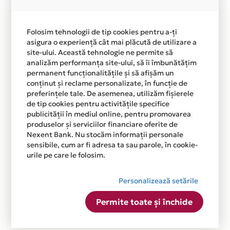
Folosim tehnologii de tip cookies pentru a-ți
asigura o experiență cât mai plăcută de utilizare a
site-ului. Această tehnologie ne permite să
analizăm performanța site-ului, să îi îmbunătățim
permanent funcționalitățile și să afișăm un
conținut și reclame personalizate, în funcție de
preferințele tale. De asemenea, utilizăm fișierele
de tip cookies pentru activitățile specifice
publicității în mediul online, pentru promovarea
produselor și serviciilor financiare oferite de
Nexent Bank. Nu stocăm informații personale
sensibile, cum ar fi adresa ta sau parole, în cookie-
urile pe care le folosim.
Personalizează setările
Permite toate și închide