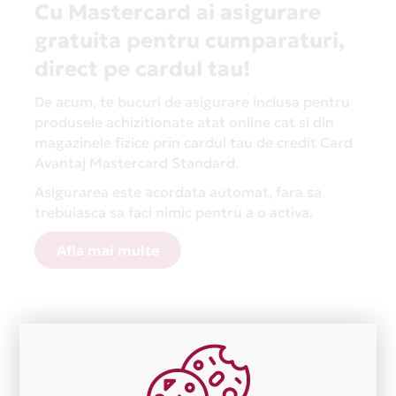
Cu Mastercard ai asigurare
gratuita pentru cumparaturi,
direct pe cardul tau!
De acum, te bucuri de asigurare inclusa pentru
produsele achizitionate atat online cat si din
magazinele fizice prin cardul tau de credit Card
Avantaj Mastercard Standard.
Asigurarea este acordata automat, fara sa
trebuiasca sa faci nimic pentru a o activa.
Afla mai multe
Aceasta lista este actualizata periodic cu informatiile
primite de la fiecare comerciant partener Card Avantaj.
Ne cerem scuze pentru eventualele erori aparute
independent de vointa noastra.