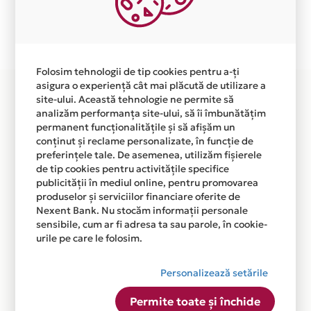
Plata in 12 rate fara dobanda prin Card Avantaj este
disponibila in magazinul online WWW.VEGSTUDIO.RO
din lista.
Folosim tehnologii de tip cookies pentru a-ți
asigura o experiență cât mai plăcută de utilizare a
site-ului. Această tehnologie ne permite să
analizăm performanța site-ului, să îi îmbunătățim
permanent funcționalitățile și să afișăm un
conținut și reclame personalizate, în funcție de
preferințele tale. De asemenea, utilizăm fișierele
de tip cookies pentru activitățile specifice
publicității în mediul online, pentru promovarea
produselor și serviciilor financiare oferite de
Nexent Bank. Nu stocăm informații personale
sensibile, cum ar fi adresa ta sau parole, în cookie-
urile pe care le folosim.
Personalizează setările
Permite toate și închide