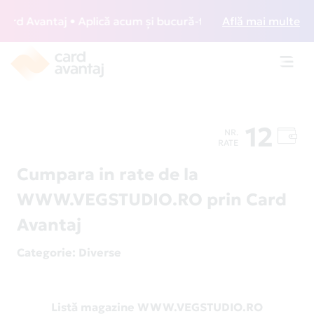
d Avantaj • Aplică acum și bucură-te de acces gratuit la lo
Află mai multe
Toggl
navig
12
NR.
RATE
Cumpara in rate de la
WWW.VEGSTUDIO.RO prin Card
Avantaj
Categorie
: Diverse
Listă magazine WWW.VEGSTUDIO.RO