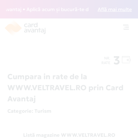
vantaj • Aplică acum și bucură-te de acces gratuit la loung
Află mai multe
Toggl
navig
3
NR.
RATE
Cumpara in rate de la
WWW.VELTRAVEL.RO prin Card
Avantaj
Categorie
: Turism
Listă magazine WWW.VELTRAVEL.RO