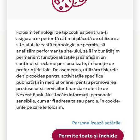
Plata in 3 rate fara dobanda prin Card Avantaj este
disponibila in magazinul online WWW.VELTRAVEL.RO
din lista.
Folosim tehnologii de tip cookies pentru a-ți
asigura o experiență cât mai plăcută de utilizare a
site-ului. Această tehnologie ne permite să
analizăm performanța site-ului, să îi îmbunătățim
permanent funcționalitățile și să afișăm un
conținut și reclame personalizate, în funcție de
preferințele tale. De asemenea, utilizăm fișierele
de tip cookies pentru activitățile specifice
publicității în mediul online, pentru promovarea
produselor și serviciilor financiare oferite de
Nexent Bank. Nu stocăm informații personale
sensibile, cum ar fi adresa ta sau parole, în cookie-
urile pe care le folosim.
Personalizează setările
Permite toate și închide