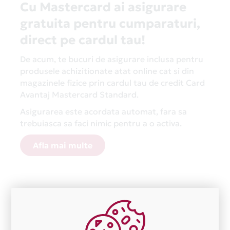
Cu Mastercard ai asigurare
gratuita pentru cumparaturi,
direct pe cardul tau!
De acum, te bucuri de asigurare inclusa pentru
produsele achizitionate atat online cat si din
magazinele fizice prin cardul tau de credit Card
Avantaj Mastercard Standard.
Asigurarea este acordata automat, fara sa
trebuiasca sa faci nimic pentru a o activa.
Afla mai multe
Aceasta lista este actualizata periodic cu informatiile
primite de la fiecare comerciant partener Card Avantaj.
Ne cerem scuze pentru eventualele erori aparute
independent de vointa noastra.