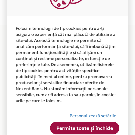
Plata in 4 rate fara dobanda prin Card Avantaj este
disponibila in magazinul online WWW.VENDITO.RO din
lista.
Folosim tehnologii de tip cookies pentru a-ți
asigura o experiență cât mai plăcută de utilizare a
site-ului. Această tehnologie ne permite să
analizăm performanța site-ului, să îi îmbunătățim
permanent funcționalitățile și să afișăm un
conținut și reclame personalizate, în funcție de
preferințele tale. De asemenea, utilizăm fișierele
de tip cookies pentru activitățile specifice
publicității în mediul online, pentru promovarea
produselor și serviciilor financiare oferite de
Nexent Bank. Nu stocăm informații personale
sensibile, cum ar fi adresa ta sau parole, în cookie-
urile pe care le folosim.
Personalizează setările
Permite toate și închide