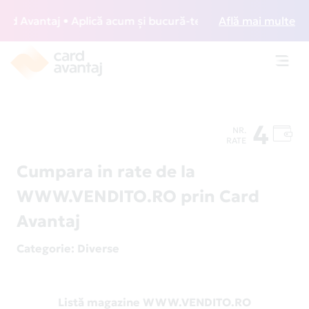
 Avantaj • Aplică acum și bucură-te de acces gratuit la lou
Află mai multe
Toggl
navig
4
NR.
RATE
Cumpara in rate de la
WWW.VENDITO.RO prin Card
Avantaj
Categorie
: Diverse
Listă magazine WWW.VENDITO.RO