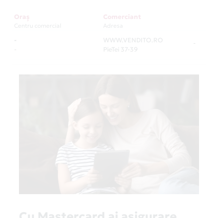
Oraș
Comerciant
Centru comercial
Adresa
-
WWW.VENDITO.RO
-
-
PieTei 37-39
Cu Mastercard ai asigurare