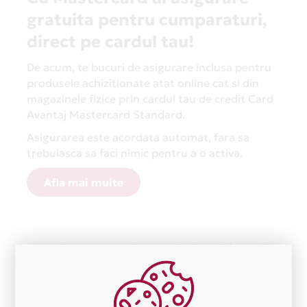
gratuita pentru cumparaturi,
direct pe cardul tau!
De acum, te bucuri de asigurare inclusa pentru
produsele achizitionate atat online cat si din
magazinele fizice prin cardul tau de credit Card
Avantaj Mastercard Standard.
Asigurarea este acordata automat, fara sa
trebuiasca sa faci nimic pentru a o activa.
Afla mai multe
Aceasta lista este actualizata periodic cu informatiile
primite de la fiecare comerciant partener Card Avantaj.
Ne cerem scuze pentru eventualele erori aparute
independent de vointa noastra.