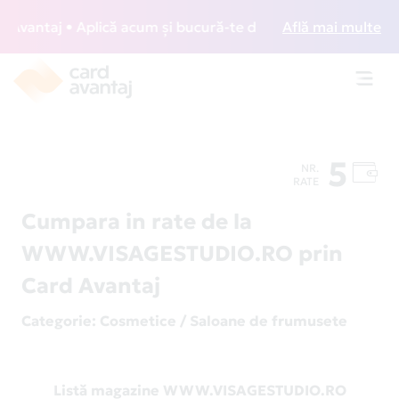
antaj • Aplică acum și bucură-te de acces gratuit la loung
Află mai multe
Toggl
navig
5
NR.
RATE
Cumpara in rate de la
WWW.VISAGESTUDIO.RO prin
Card Avantaj
Categorie
: Cosmetice / Saloane de frumusete
Listă magazine WWW.VISAGESTUDIO.RO