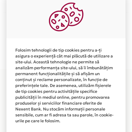
Aceasta lista este actualizata periodic cu informatiile
primite de la fiecare comerciant partener Card Avantaj.
Ne cerem scuze pentru eventualele erori aparute
independent de vointa noastra.
Plata in 5 rate fara dobanda prin Card Avantaj este
Folosim tehnologii de tip cookies pentru a-ți
disponibila in magazinul online
asigura o experiență cât mai plăcută de utilizare a
site-ului. Această tehnologie ne permite să
WWW.VISAGESTUDIO.RO din lista.
analizăm performanța site-ului, să îi îmbunătățim
permanent funcționalitățile și să afișăm un
conținut și reclame personalizate, în funcție de
preferințele tale. De asemenea, utilizăm fișierele
de tip cookies pentru activitățile specifice
publicității în mediul online, pentru promovarea
produselor și serviciilor financiare oferite de
Nexent Bank. Nu stocăm informații personale
sensibile, cum ar fi adresa ta sau parole, în cookie-
urile pe care le folosim.