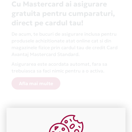
Cu Mastercard ai asigurare
gratuita pentru cumparaturi,
direct pe cardul tau!
De acum, te bucuri de asigurare inclusa pentru
produsele achizitionate atat online cat si din
magazinele fizice prin cardul tau de credit Card
Avantaj Mastercard Standard.
Asigurarea este acordata automat, fara sa
trebuiasca sa faci nimic pentru a o activa.
Afla mai multe
Aceasta lista este actualizata periodic cu informatiile
primite de la fiecare comerciant partener Card Avantaj.
Ne cerem scuze pentru eventualele erori aparute
independent de vointa noastra.