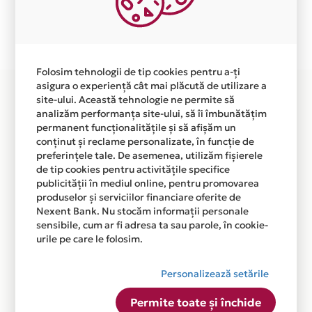
Plata in 6 rate fara dobanda prin Card Avantaj este
disponibila in magazinul online
WWW.VISULPARINTILOR.RO din lista.
Folosim tehnologii de tip cookies pentru a-ți
asigura o experiență cât mai plăcută de utilizare a
site-ului. Această tehnologie ne permite să
analizăm performanța site-ului, să îi îmbunătățim
permanent funcționalitățile și să afișăm un
conținut și reclame personalizate, în funcție de
preferințele tale. De asemenea, utilizăm fișierele
de tip cookies pentru activitățile specifice
publicității în mediul online, pentru promovarea
produselor și serviciilor financiare oferite de
Nexent Bank. Nu stocăm informații personale
sensibile, cum ar fi adresa ta sau parole, în cookie-
urile pe care le folosim.
Personalizează setările
Permite toate și închide