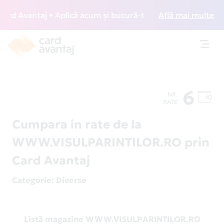
d Avantaj • Aplică acum și bucură-te de acces gratuit la lo
Află mai multe
Toggl
navig
6
NR.
RATE
Cumpara in rate de la
WWW.VISULPARINTILOR.RO prin
Card Avantaj
Categorie
: Diverse
Listă magazine WWW.VISULPARINTILOR.RO