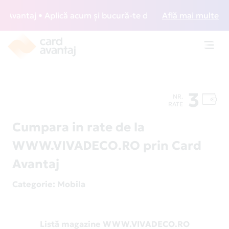
vantaj • Aplică acum și bucură-te de acces gratuit la loung
Află mai multe
Toggl
navig
3
NR.
RATE
Cumpara in rate de la
WWW.VIVADECO.RO prin Card
Avantaj
Categorie
: Mobila
Listă magazine WWW.VIVADECO.RO