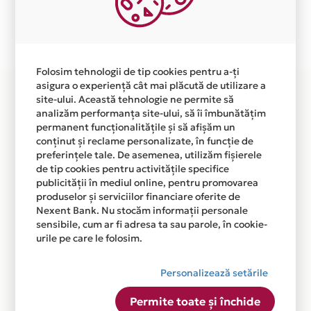
Plata in 3 rate fara dobanda prin Card Avantaj este
disponibila in magazinul online WWW.VIVADECO.RO din
lista.
Folosim tehnologii de tip cookies pentru a-ți
asigura o experiență cât mai plăcută de utilizare a
site-ului. Această tehnologie ne permite să
analizăm performanța site-ului, să îi îmbunătățim
permanent funcționalitățile și să afișăm un
conținut și reclame personalizate, în funcție de
preferințele tale. De asemenea, utilizăm fișierele
de tip cookies pentru activitățile specifice
publicității în mediul online, pentru promovarea
produselor și serviciilor financiare oferite de
Nexent Bank. Nu stocăm informații personale
sensibile, cum ar fi adresa ta sau parole, în cookie-
urile pe care le folosim.
Personalizează setările
Permite toate și închide