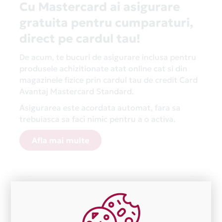
Cu Mastercard ai asigurare
gratuita pentru cumparaturi,
direct pe cardul tau!
De acum, te bucuri de asigurare inclusa pentru
produsele achizitionate atat online cat si din
magazinele fizice prin cardul tau de credit Card
Avantaj Mastercard Standard.
Asigurarea este acordata automat, fara sa
trebuiasca sa faci nimic pentru a o activa.
Afla mai multe
Aceasta lista este actualizata periodic cu informatiile
primite de la fiecare comerciant partener Card Avantaj.
Ne cerem scuze pentru eventualele erori aparute
independent de vointa noastra.