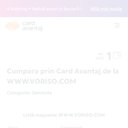
d Avantaj • Aplică acum și bucură-te de acces gratuit la lo
Află mai multe
Toggl
navig
1
NR.
RATE
Cumpara prin Card Avantaj de la
WWW.VORISO.COM
Categorie
: Sanatate
Listă magazine WWW.VORISO.COM
Oraș
Comerciant