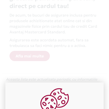
direct pe cardul tau!
De acum, te bucuri de asigurare inclusa pentru
produsele achizitionate atat online cat si din
magazinele fizice prin cardul tau de credit Card
Avantaj Mastercard Standard.
Asigurarea este acordata automat, fara sa
trebuiasca sa faci nimic pentru a o activa.
Afla mai multe
Aceasta lista este actualizata periodic cu informatiile
primite de la fiecare comerciant partener Card Avantaj.
Ne cerem scuze pentru eventualele erori aparute
independent de vointa noastra.
Plata in 1 rate fara dobanda prin Card Avantaj este