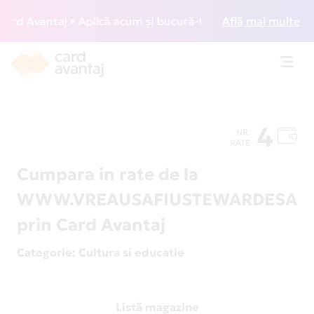
d Avantaj • Aplică acum și bucură-te de acces gratuit la lo
Află mai multe
Toggl
navig
4
NR.
RATE
Cumpara in rate de la
WWW.VREAUSAFIUSTEWARDESA.
prin Card Avantaj
Categorie
: Cultura si educatie
Listă magazine