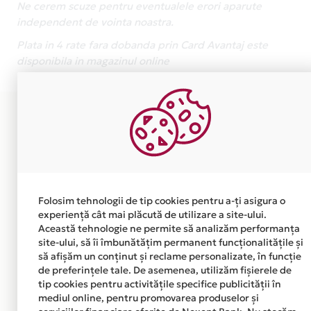
Ne cerem scuze pentru eventualele erori aparute
independent de vointa noastra.
Plata in 4 rate fara dobanda prin Card Avantaj este
disponibila in magazinul online
WWW.VREAUSAFIUSTEWARDESA.RO din lista.
Folosim tehnologii de tip cookies pentru a-ți asigura o
experiență cât mai plăcută de utilizare a site-ului.
Această tehnologie ne permite să analizăm performanța
site-ului, să îi îmbunătățim permanent funcționalitățile și
să afișăm un conținut și reclame personalizate, în funcție
de preferințele tale. De asemenea, utilizăm fișierele de
tip cookies pentru activitățile specifice publicității în
mediul online, pentru promovarea produselor și