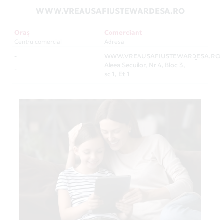
WWW.VREAUSAFIUSTEWARDESA.RO
Oraș
Comerciant
Centru comercial
Adresa
-
WWW.VREAUSAFIUSTEWARDESA.R
-
Aleea Secuilor, Nr 4, Bloc 3,
-
sc 1, Et 1