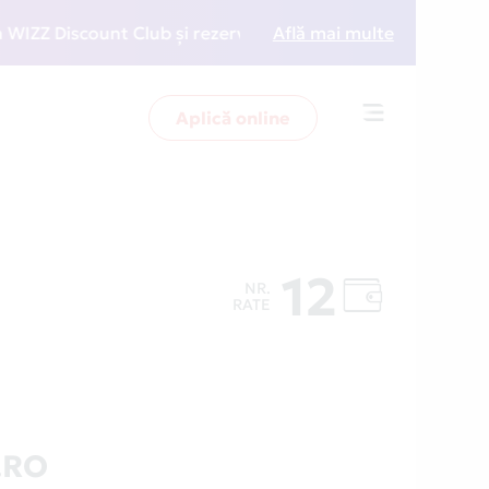
 Discount Club și rezervări la preț redus
Află mai multe
• Zboară ma
Aplică online
Toggle
navigation
12
NR.
RATE
.RO