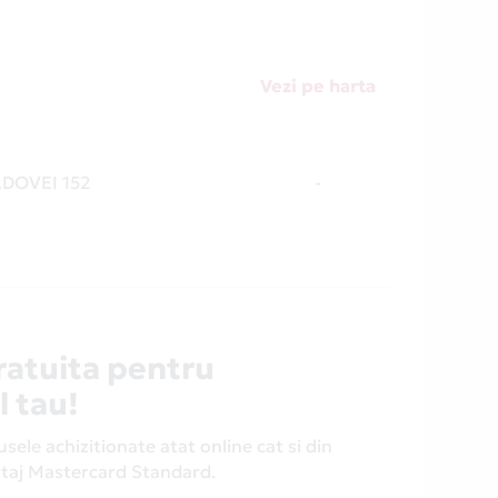
Vezi pe harta
LDOVEI 152
-
ratuita pentru
l tau!
ele achizitionate atat online cat si din
antaj Mastercard Standard.