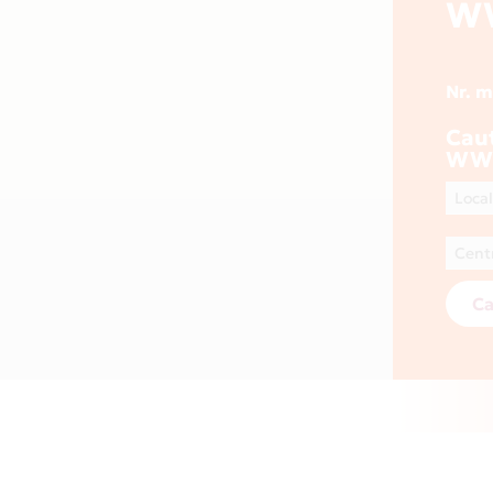
W
Nr. 
Cau
WWW
Ca