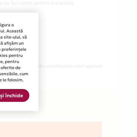
 sa faci nimic pentru a o activa.
sigura o
lui. Această
 site-ului, să
să afișăm un
e preferințele
okies pentru
ine, pentru
Ne cerem scuze pentru eventualele erori aparute
 oferite de
sensibile, cum
e le folosim.
sta.
și închide