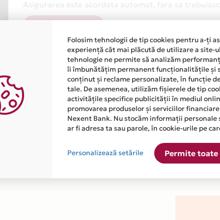
Asigurarea este acordata automat, fara sa trebuiasca
Afla mai multe
Folosim tehnologii de tip cookies pentru a-ți a
experiență cât mai plăcută de utilizare a site-u
tehnologie ne permite să analizăm performanța
îi îmbunătățim permanent funcționalitățile și 
conținut și reclame personalizate, în funcție d
tale. De asemenea, utilizăm fișierele de tip co
activitățile specifice publicității în mediul onl
atiile primite de la fiecare comerciant partener Card Avantaj. 
promovarea produselor și serviciilor financiare
Nexent Bank. Nu stocăm informații personale 
ar fi adresa ta sau parole, în cookie-urile pe car
este disponibila in magazinul online WWW.VREIMOBILA.RO din li
Personalizează setările
Permite toate 