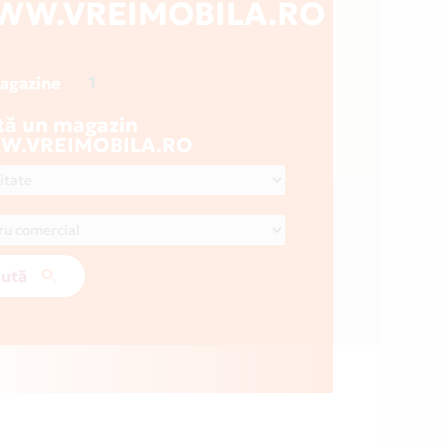
WW.VREIMOBILA.RO
1
magazine
tă un magazin
.VREIMOBILA.RO
ută