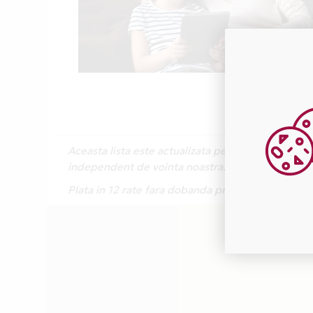
Aceasta lista este actualizata periodic cu inform
independent de vointa noastra.
Plata in 12 rate fara dobanda prin Card Avantaj 