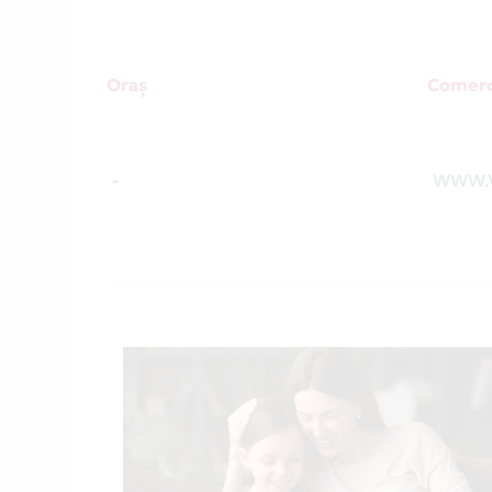
Oraș
Comerc
-
WWW.V