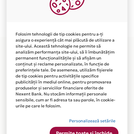
independent de vointa noastra.
Plata in 10 rate fara dobanda prin Card Avantaj este
disponibila in magazinul online WWW.VUUM.RO din
lista.
Folosim tehnologii de tip cookies pentru a-ți
asigura o experiență cât mai plăcută de utilizare a
site-ului. Această tehnologie ne permite să
analizăm performanța site-ului, să îi îmbunătățim
permanent funcționalitățile și să afișăm un
conținut și reclame personalizate, în funcție de
preferințele tale. De asemenea, utilizăm fișierele
de tip cookies pentru activitățile specifice
publicității în mediul online, pentru promovarea
produselor și serviciilor financiare oferite de
Nexent Bank. Nu stocăm informații personale
sensibile, cum ar fi adresa ta sau parole, în cookie-
urile pe care le folosim.
Personalizează setările
Permite toate și închide