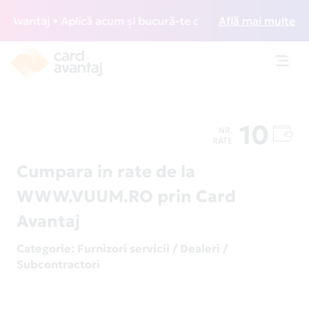
vantaj • Aplică acum și bucură-te de acces gratuit la loung
Află mai multe
Toggl
navig
10
NR.
RATE
Cumpara in rate de la
WWW.VUUM.RO prin Card
Avantaj
Categorie
: Furnizori servicii / Dealeri /
Subcontractori