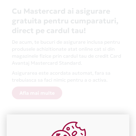
Cu Mastercard ai asigurare
gratuita pentru cumparaturi,
direct pe cardul tau!
De acum, te bucuri de asigurare inclusa pentru
produsele achizitionate atat online cat si din
magazinele fizice prin cardul tau de credit Card
Avantaj Mastercard Standard.
Asigurarea este acordata automat, fara sa
trebuiasca sa faci nimic pentru a o activa.
Afla mai multe
Aceasta lista este actualizata periodic cu informatiile
primite de la fiecare comerciant partener Card Avantaj.
Ne cerem scuze pentru eventualele erori aparute