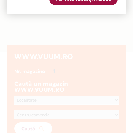
WWW.VUUM.RO
1
Nr. magazine
Caută un magazin
WWW.VUUM.RO
Caută