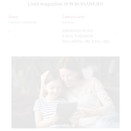
Listă magazine WWW.VUUM.RO
Oraș
Comerciant
Centru comercial
Adresa
-
WWW.VUUM.RO
-
B-DUL THEODOR
-
PALLADYNr. 7Bl. R5Sc. BEt