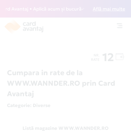
d Avantaj • Aplică acum și bucură-te de acces gratuit la l
Află mai multe
Toggl
navig
12
NR.
RATE
Cumpara in rate de la
WWW.WANNDER.RO prin Card
Avantaj
Categorie
: Diverse
Listă magazine WWW.WANNDER.RO