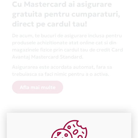
Cu Mastercard ai asigurare
gratuita pentru cumparaturi,
direct pe cardul tau!
De acum, te bucuri de asigurare inclusa pentru
produsele achizitionate atat online cat si din
magazinele fizice prin cardul tau de credit Card
Avantaj Mastercard Standard.
Asigurarea este acordata automat, fara sa
trebuiasca sa faci nimic pentru a o activa.
Afla mai multe
Aceasta lista este actualizata periodic cu informatiile
primite de la fiecare comerciant partener Card Avantaj.
Ne cerem scuze pentru eventualele erori aparute
independent de vointa noastra.