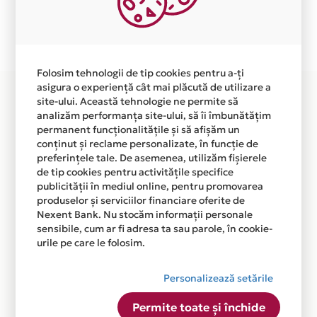
Plata in 12 rate fara dobanda prin Card Avantaj este
disponibila in magazinul online WWW.WANNDER.RO
din lista.
Folosim tehnologii de tip cookies pentru a-ți
asigura o experiență cât mai plăcută de utilizare a
site-ului. Această tehnologie ne permite să
analizăm performanța site-ului, să îi îmbunătățim
permanent funcționalitățile și să afișăm un
conținut și reclame personalizate, în funcție de
preferințele tale. De asemenea, utilizăm fișierele
de tip cookies pentru activitățile specifice
publicității în mediul online, pentru promovarea
produselor și serviciilor financiare oferite de
Nexent Bank. Nu stocăm informații personale
sensibile, cum ar fi adresa ta sau parole, în cookie-
urile pe care le folosim.
Personalizează setările
Permite toate și închide