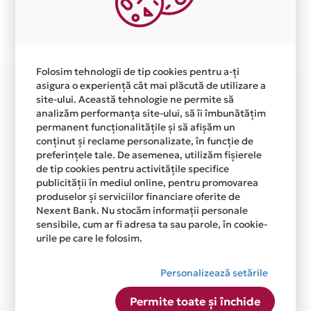
Plata in 12 rate fara dobanda prin Card Avantaj este
disponibila in magazinul online WWW.WANTSOME.RO
din lista.
Folosim tehnologii de tip cookies pentru a-ți
asigura o experiență cât mai plăcută de utilizare a
site-ului. Această tehnologie ne permite să
analizăm performanța site-ului, să îi îmbunătățim
permanent funcționalitățile și să afișăm un
conținut și reclame personalizate, în funcție de
preferințele tale. De asemenea, utilizăm fișierele
de tip cookies pentru activitățile specifice
publicității în mediul online, pentru promovarea
produselor și serviciilor financiare oferite de
Nexent Bank. Nu stocăm informații personale
sensibile, cum ar fi adresa ta sau parole, în cookie-
urile pe care le folosim.
Personalizează setările
Permite toate și închide