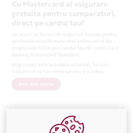
Cu Mastercard ai asigurare
gratuita pentru cumparaturi,
direct pe cardul tau!
De acum, te bucuri de asigurare inclusa pentru
produsele achizitionate atat online cat si din
magazinele fizice prin cardul tau de credit Card
Avantaj Mastercard Standard.
Asigurarea este acordata automat, fara sa
trebuiasca sa faci nimic pentru a o activa.
Afla mai multe
Aceasta lista este actualizata periodic cu informatiile
primite de la fiecare comerciant partener Card Avantaj.
Ne cerem scuze pentru eventualele erori aparute
independent de vointa noastra.