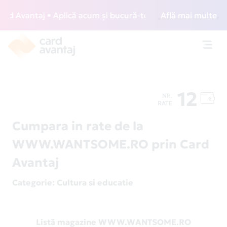
 Avantaj • Aplică acum și bucură-te de acces gratuit la lou
Află mai multe
Toggl
navig
12
NR.
RATE
Cumpara in rate de la
WWW.WANTSOME.RO prin Card
Avantaj
Categorie
: Cultura si educatie
Listă magazine WWW.WANTSOME.RO