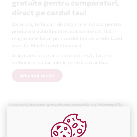
gratuita pentru cumparaturi,
direct pe cardul tau!
De acum, te bucuri de asigurare inclusa pentru
produsele achizitionate atat online cat si din
magazinele fizice prin cardul tau de credit Card
Avantaj Mastercard Standard.
Asigurarea este acordata automat, fara sa
trebuiasca sa faci nimic pentru a o activa.
Afla mai multe
Aceasta lista este actualizata periodic cu informatiile
primite de la fiecare comerciant partener Card Avantaj.
Ne cerem scuze pentru eventualele erori aparute
independent de vointa noastra.
Plata in 1 rate fara dobanda prin Card Avantaj este