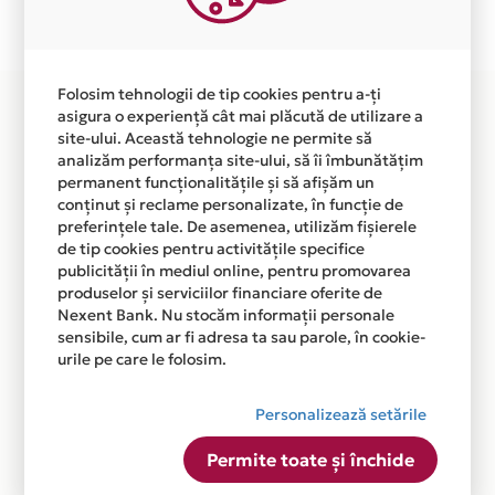
disponibila in magazinul online WWW.WE-ARE-
HERE.RO din lista.
Folosim tehnologii de tip cookies pentru a-ți
asigura o experiență cât mai plăcută de utilizare a
site-ului. Această tehnologie ne permite să
analizăm performanța site-ului, să îi îmbunătățim
permanent funcționalitățile și să afișăm un
conținut și reclame personalizate, în funcție de
preferințele tale. De asemenea, utilizăm fișierele
de tip cookies pentru activitățile specifice
publicității în mediul online, pentru promovarea
produselor și serviciilor financiare oferite de
Nexent Bank. Nu stocăm informații personale
sensibile, cum ar fi adresa ta sau parole, în cookie-
urile pe care le folosim.
Personalizează setările
Permite toate și închide