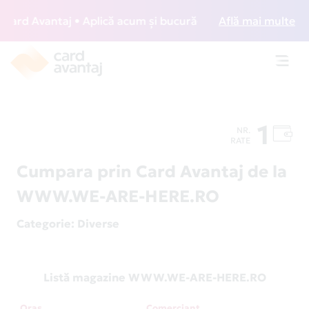
rd Avantaj • Aplică acum și bucură-te de acces gratuit la 
Află mai multe
Toggl
navig
1
NR.
RATE
Cumpara prin Card Avantaj de la
WWW.WE-ARE-HERE.RO
Categorie
: Diverse
Listă magazine WWW.WE-ARE-HERE.RO
Oraș
Comerciant