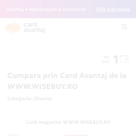
Avantaj • Aplică acum și bucură-te de acces gratuit la loun
Află mai multe
Toggl
navig
1
NR.
RATE
Cumpara prin Card Avantaj de la
WWW.WISEBUY.RO
Categorie
: Diverse
Listă magazine WWW.WISEBUY.RO
Oraș
Comerciant