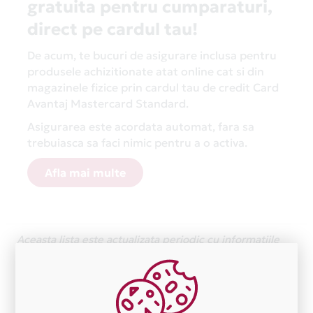
gratuita pentru cumparaturi,
direct pe cardul tau!
De acum, te bucuri de asigurare inclusa pentru
produsele achizitionate atat online cat si din
magazinele fizice prin cardul tau de credit Card
Avantaj Mastercard Standard.
Asigurarea este acordata automat, fara sa
trebuiasca sa faci nimic pentru a o activa.
Afla mai multe
Aceasta lista este actualizata periodic cu informatiile
primite de la fiecare comerciant partener Card Avantaj.
Ne cerem scuze pentru eventualele erori aparute
independent de vointa noastra.
Plata in 1 rate fara dobanda prin Card Avantaj este