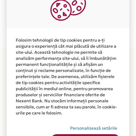
primite de la fiecare comerciant partener Card Avantaj.
Ne cerem scuze pentru eventualele erori aparute
independent de vointa noastra.
Plata in 6 rate fara dobanda prin Card Avantaj este
disponibila in magazinul online WWW.WIZMAG.RO din
Folosim tehnologii de tip cookies pentru a-ți
lista.
asigura o experiență cât mai plăcută de utilizare a
site-ului. Această tehnologie ne permite să
analizăm performanța site-ului, să îi îmbunătățim
permanent funcționalitățile și să afișăm un
conținut și reclame personalizate, în funcție de
preferințele tale. De asemenea, utilizăm fișierele
de tip cookies pentru activitățile specifice
publicității în mediul online, pentru promovarea
produselor și serviciilor financiare oferite de
Nexent Bank. Nu stocăm informații personale
sensibile, cum ar fi adresa ta sau parole, în cookie-
urile pe care le folosim.
Personalizează setările