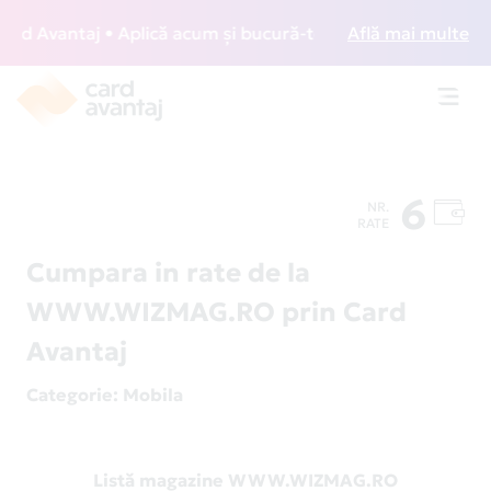
 Avantaj • Aplică acum și bucură-te de acces gratuit la lo
Află mai multe
Toggl
navig
6
NR.
RATE
Cumpara in rate de la
WWW.WIZMAG.RO prin Card
Avantaj
Categorie
: Mobila
Listă magazine WWW.WIZMAG.RO