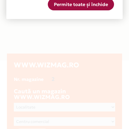
Permite toate și închide
WWW.WIZMAG.RO
2
Nr. magazine
Caută un magazin
WWW.WIZMAG.RO