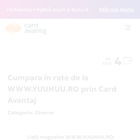
rd Avantaj • Aplică acum și bucură-te de acces gratuit la l
Află mai multe
Toggl
navig
4
NR.
RATE
Cumpara in rate de la
WWW.YUUHUU.RO prin Card
Avantaj
Categorie
: Diverse
Listă magazine WWW.YUUHUU.RO