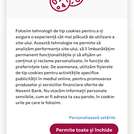
Plata in 4 rate fara dobanda prin Card Avantaj este
disponibila in magazinul online WWW.YUUHUU.RO din
lista.
Folosim tehnologii de tip cookies pentru a-ți
asigura o experiență cât mai plăcută de utilizare a
site-ului. Această tehnologie ne permite să
analizăm performanța site-ului, să îi îmbunătățim
permanent funcționalitățile și să afișăm un
conținut și reclame personalizate, în funcție de
preferințele tale. De asemenea, utilizăm fișierele
de tip cookies pentru activitățile specifice
publicității în mediul online, pentru promovarea
produselor și serviciilor financiare oferite de
Nexent Bank. Nu stocăm informații personale
sensibile, cum ar fi adresa ta sau parole, în cookie-
urile pe care le folosim.
Personalizează setările
Permite toate și închide