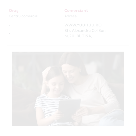
Oraș
Comerciant
Centru comercial
Adresa
-
WWW.YUUHUU.RO
-
Str. Alexandru Cel Bun
-
nr.20, Bl. T19A,