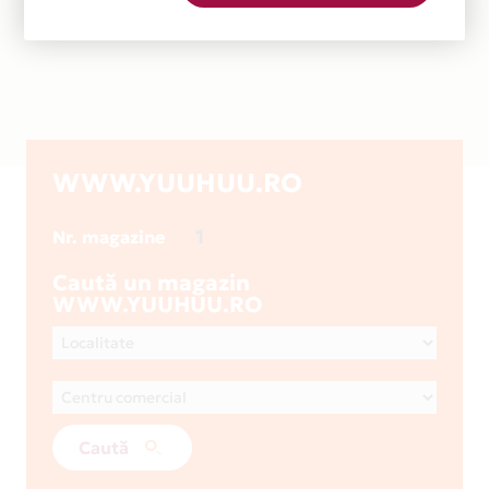
WWW.YUUHUU.RO
1
Nr. magazine
Caută un magazin
WWW.YUUHUU.RO
Caută