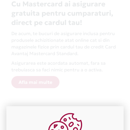
Cu Mastercard ai asigurare
gratuita pentru cumparaturi,
direct pe cardul tau!
De acum, te bucuri de asigurare inclusa pentru
produsele achizitionate atat online cat si din
magazinele fizice prin cardul tau de credit Card
Avantaj Mastercard Standard.
Asigurarea este acordata automat, fara sa
trebuiasca sa faci nimic pentru a o activa.
Afla mai multe
Aceasta lista este actualizata periodic cu informatiile
primite de la fiecare comerciant partener Card Avantaj.
Ne cerem scuze pentru eventualele erori aparute
independent de vointa noastra.