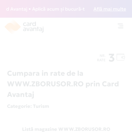
d Avantaj • Aplică acum și bucură-te de acces gratuit la lo
Află mai multe
Toggl
navig
3
NR.
RATE
Cumpara in rate de la
WWW.ZBORUSOR.RO prin Card
Avantaj
Categorie
: Turism
Listă magazine WWW.ZBORUSOR.RO