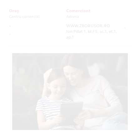
Oraș
Comerciant
Centru comercial
Adresa
-
WWW.ZBORUSOR.RO
-
Ion Pillat 1, bl.F5, sc.1, et.1,
-
ap.1