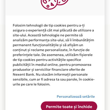
Plata in 3 rate fara dobanda prin Card Avantaj este
disponibila in magazinul online WWW.ZBORUSOR.RO
din lista.
Folosim tehnologii de tip cookies pentru a-ți
asigura o experiență cât mai plăcută de utilizare a
site-ului. Această tehnologie ne permite să
analizăm performanța site-ului, să îi îmbunătățim
permanent funcționalitățile și să afișăm un
conținut și reclame personalizate, în funcție de
preferințele tale. De asemenea, utilizăm fișierele
de tip cookies pentru activitățile specifice
publicității în mediul online, pentru promovarea
produselor și serviciilor financiare oferite de
Nexent Bank. Nu stocăm informații personale
sensibile, cum ar fi adresa ta sau parole, în cookie-
urile pe care le folosim.
Personalizează setările
Permite toate și închide