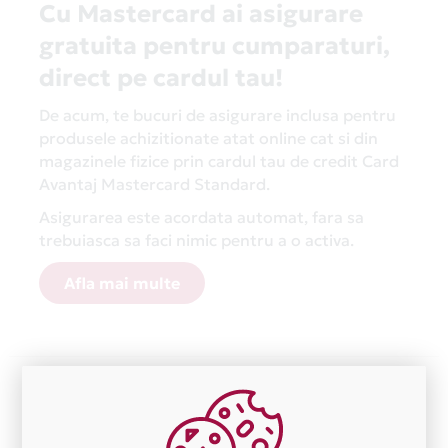
Cu Mastercard ai asigurare
gratuita pentru cumparaturi,
direct pe cardul tau!
De acum, te bucuri de asigurare inclusa pentru
produsele achizitionate atat online cat si din
magazinele fizice prin cardul tau de credit Card
Avantaj Mastercard Standard.
Asigurarea este acordata automat, fara sa
trebuiasca sa faci nimic pentru a o activa.
Afla mai multe
Aceasta lista este actualizata periodic cu informatiile
primite de la fiecare comerciant partener Card Avantaj.
Ne cerem scuze pentru eventualele erori aparute
independent de vointa noastra.