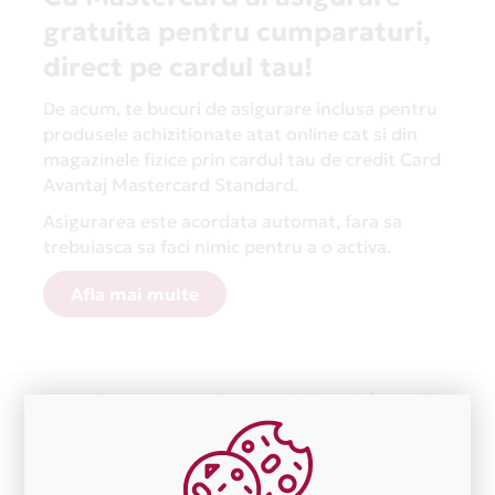
gratuita pentru cumparaturi,
direct pe cardul tau!
De acum, te bucuri de asigurare inclusa pentru
produsele achizitionate atat online cat si din
magazinele fizice prin cardul tau de credit Card
Avantaj Mastercard Standard.
Asigurarea este acordata automat, fara sa
trebuiasca sa faci nimic pentru a o activa.
Afla mai multe
Aceasta lista este actualizata periodic cu informatiile
primite de la fiecare comerciant partener Card Avantaj.
Ne cerem scuze pentru eventualele erori aparute
independent de vointa noastra.