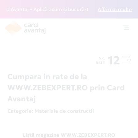
d Avantaj • Aplică acum și bucură-te de acces gratuit la lo
Află mai multe
Toggl
navig
12
NR.
RATE
Cumpara in rate de la
WWW.ZEBEXPERT.RO prin Card
Avantaj
Categorie
: Materiale de constructii
Listă magazine WWW.ZEBEXPERT.RO