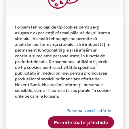
Plata in 12 rate fara dobanda prin Card Avantaj este
disponibila in magazinul online WWW.ZEBEXPERT.RO
din lista.
Folosim tehnologii de tip cookies pentru a-ți
asigura o experiență cât mai plăcută de utilizare a
site-ului. Această tehnologie ne permite să
analizăm performanța site-ului, să îi îmbunătățim
permanent funcționalitățile și să afișăm un
conținut și reclame personalizate, în funcție de
preferințele tale. De asemenea, utilizăm fișierele
de tip cookies pentru activitățile specifice
publicității în mediul online, pentru promovarea
produselor și serviciilor financiare oferite de
Nexent Bank. Nu stocăm informații personale
sensibile, cum ar fi adresa ta sau parole, în cookie-
urile pe care le folosim.
Personalizează setările
Permite toate și închide