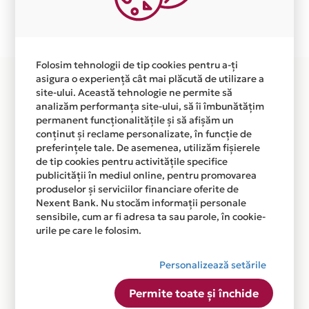
Plata in 6 rate fara dobanda prin Card Avantaj este
disponibila in magazinul online WWW.ZENPANDA.RO
din lista.
Folosim tehnologii de tip cookies pentru a-ți
asigura o experiență cât mai plăcută de utilizare a
site-ului. Această tehnologie ne permite să
analizăm performanța site-ului, să îi îmbunătățim
permanent funcționalitățile și să afișăm un
conținut și reclame personalizate, în funcție de
preferințele tale. De asemenea, utilizăm fișierele
de tip cookies pentru activitățile specifice
publicității în mediul online, pentru promovarea
produselor și serviciilor financiare oferite de
Nexent Bank. Nu stocăm informații personale
sensibile, cum ar fi adresa ta sau parole, în cookie-
urile pe care le folosim.
Personalizează setările
Permite toate și închide