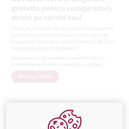
gratuita pentru cumparaturi,
direct pe cardul tau!
De acum, te bucuri de asigurare inclusa pentru
produsele achizitionate atat online cat si din
magazinele fizice prin cardul tau de credit Card
Avantaj Mastercard Standard.
Asigurarea este acordata automat, fara sa
trebuiasca sa faci nimic pentru a o activa.
Afla mai multe
Aceasta lista este actualizata periodic cu informatiile
primite de la fiecare comerciant partener Card Avantaj.
Ne cerem scuze pentru eventualele erori aparute
independent de vointa noastra.