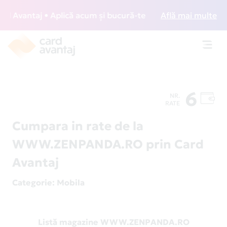
Avantaj • Aplică acum și bucură-te de acces gratuit la lou
Află mai multe
Toggl
navig
6
NR.
RATE
Cumpara in rate de la
WWW.ZENPANDA.RO prin Card
Avantaj
Categorie
: Mobila
Listă magazine WWW.ZENPANDA.RO