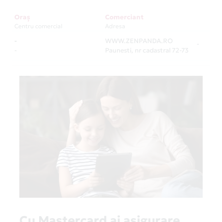
Oraș
Comerciant
Centru comercial
Adresa
-
WWW.ZENPANDA.RO
-
-
Paunesti, nr cadastral 72-73
Cu Mastercard ai asigurare