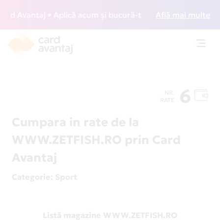
d Avantaj • Aplică acum și bucură-te de acces gratuit la lo
Află mai multe
Toggl
navig
6
NR.
RATE
Cumpara in rate de la
WWW.ZETFISH.RO prin Card
Avantaj
Categorie
: Sport
Listă magazine WWW.ZETFISH.RO