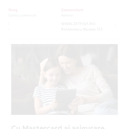
Oraș
Comerciant
Centru comercial
Adresa
-
WWW.ZETFISH.RO
-
-
Romanescu Nicolae 153
Cu Mastercard ai asigurare