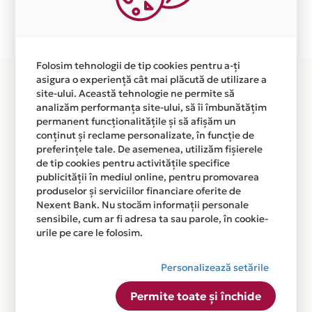
Plata in 6 rate fara dobanda prin Card Avantaj este
disponibila in magazinul online WWW.ZETFISH.RO din
lista.
Folosim tehnologii de tip cookies pentru a-ți
asigura o experiență cât mai plăcută de utilizare a
site-ului. Această tehnologie ne permite să
analizăm performanța site-ului, să îi îmbunătățim
permanent funcționalitățile și să afișăm un
conținut și reclame personalizate, în funcție de
preferințele tale. De asemenea, utilizăm fișierele
de tip cookies pentru activitățile specifice
publicității în mediul online, pentru promovarea
produselor și serviciilor financiare oferite de
Nexent Bank. Nu stocăm informații personale
sensibile, cum ar fi adresa ta sau parole, în cookie-
urile pe care le folosim.
Personalizează setările
Permite toate și închide