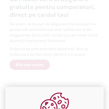
gratuita pentru cumparaturi,
direct pe cardul tau!
De acum, te bucuri de asigurare inclusa pentru
produsele achizitionate atat online cat si din
magazinele fizice prin cardul tau de credit Card
Avantaj Mastercard Standard.
Asigurarea este acordata automat, fara sa
trebuiasca sa faci nimic pentru a o activa.
Afla mai multe
Aceasta lista este actualizata periodic cu informatiile
primite de la fiecare comerciant partener Card Avantaj.
Ne cerem scuze pentru eventualele erori aparute
independent de vointa noastra.