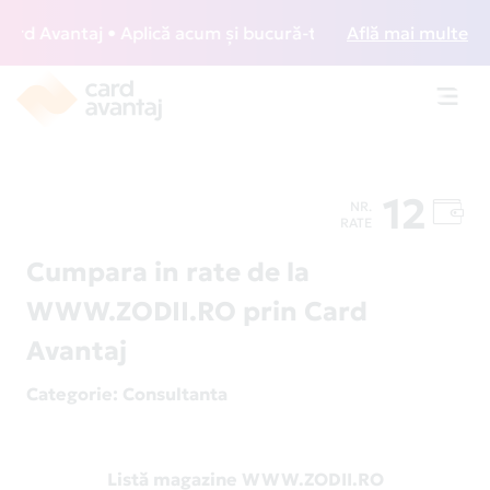
d Avantaj • Aplică acum și bucură-te de acces gratuit la lo
Află mai multe
Toggl
navig
12
NR.
RATE
Cumpara in rate de la
WWW.ZODII.RO prin Card
Avantaj
Categorie
: Consultanta
Listă magazine WWW.ZODII.RO