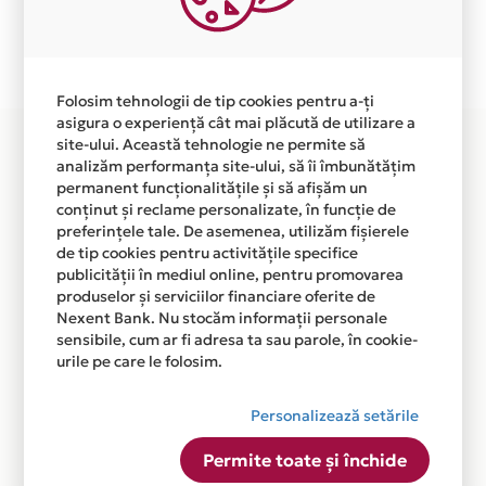
Plata in 12 rate fara dobanda prin Card Avantaj este
disponibila in magazinul online WWW.ZODII.RO din
lista.
Folosim tehnologii de tip cookies pentru a-ți
asigura o experiență cât mai plăcută de utilizare a
site-ului. Această tehnologie ne permite să
analizăm performanța site-ului, să îi îmbunătățim
permanent funcționalitățile și să afișăm un
conținut și reclame personalizate, în funcție de
preferințele tale. De asemenea, utilizăm fișierele
de tip cookies pentru activitățile specifice
publicității în mediul online, pentru promovarea
produselor și serviciilor financiare oferite de
Nexent Bank. Nu stocăm informații personale
sensibile, cum ar fi adresa ta sau parole, în cookie-
urile pe care le folosim.
Personalizează setările
Permite toate și închide