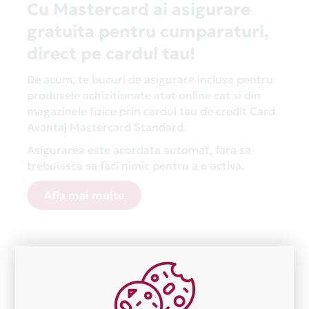
Cu Mastercard ai asigurare
gratuita pentru cumparaturi,
direct pe cardul tau!
De acum, te bucuri de asigurare inclusa pentru
produsele achizitionate atat online cat si din
magazinele fizice prin cardul tau de credit Card
Avantaj Mastercard Standard.
Asigurarea este acordata automat, fara sa
trebuiasca sa faci nimic pentru a o activa.
Afla mai multe
Aceasta lista este actualizata periodic cu informatiile
primite de la fiecare comerciant partener Card Avantaj.
Ne cerem scuze pentru eventualele erori aparute
independent de vointa noastra.