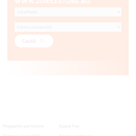
WWW.ZORILESTORE.RO
Caută
Magazine partenere
Apple Pay
Termeni și condiții
Devino partener