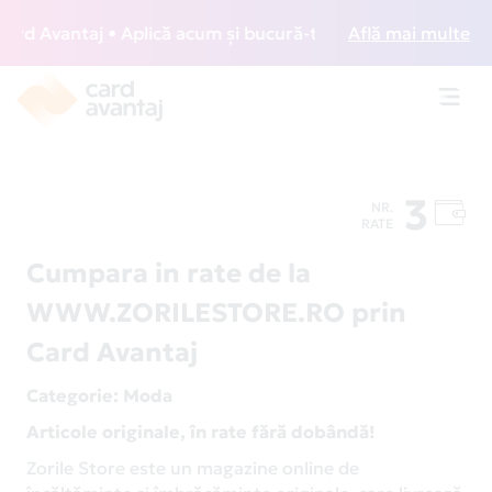
d Avantaj • Aplică acum și bucură-te de acces gratuit la lo
Află mai multe
Toggl
navig
3
NR.
RATE
Cumpara in rate de la
WWW.ZORILESTORE.RO prin
Card Avantaj
Categorie
: Moda
Articole originale, în rate fără dobândă!
Zorile Store este un magazine online de