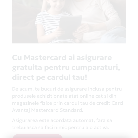
oriunde în lume. În plus, în România există peste
9500 de parteneri Card Avantaj, cu multe oferte
tari. Consultă lista completă la secțiunea
Magazine
Partenere
.
Cu Mastercard ai asigurare
gratuita pentru cumparaturi,
direct pe cardul tau!
De acum, te bucuri de asigurare inclusa pentru
produsele achizitionate atat online cat si din
magazinele fizice prin cardul tau de credit Card
Avantaj Mastercard Standard.
Asigurarea este acordata automat, fara sa
trebuiasca sa faci nimic pentru a o activa.