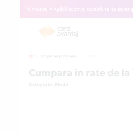
IZZ Card Avantaj • Aplică acum și bucură-te de acces gratui
Magazine partenere
YOKKO
Cumpara in rate de la
Categorie
: Moda