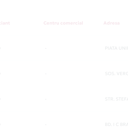
iant
Centru comercial
Adresa
O
-
PIATA UNIR
O
-
SOS. VERG
O
-
STR. STEF
O
-
BD. I C BR