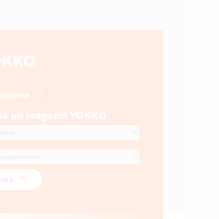
OKKO
7
magazine
tă un magazin YOKKO
ută