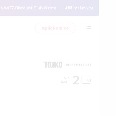
Z Discount Club și rezervări la preț redus
Află mai multe
• Zboară m
Aplică online
Toggle
navigation
2
NR.
RATE