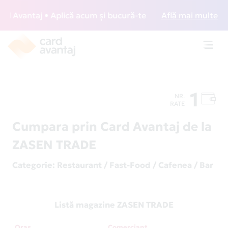
 Avantaj • Aplică acum și bucură-te de acces gratuit la lou
Află mai multe
Toggl
navig
1
NR.
RATE
Cumpara prin Card Avantaj de la
ZASEN TRADE
Categorie
: Restaurant / Fast-Food / Cafenea / Bar
Listă magazine ZASEN TRADE
Oraș
Comerciant