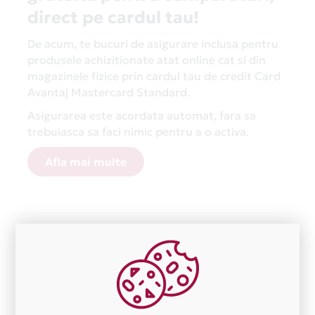
direct pe cardul tau!
De acum, te bucuri de asigurare inclusa pentru
produsele achizitionate atat online cat si din
magazinele fizice prin cardul tau de credit Card
Avantaj Mastercard Standard.
Asigurarea este acordata automat, fara sa
trebuiasca sa faci nimic pentru a o activa.
Afla mai multe
Aceasta lista este actualizata periodic cu informatiile
primite de la fiecare comerciant partener Card Avantaj.
Ne cerem scuze pentru eventualele erori aparute
independent de vointa noastra.
Plata in 1 rate fara dobanda prin Card Avantaj este