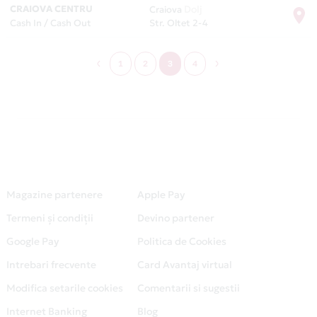
CRAIOVA CENTRU
Dolj
Craiova
Cash In / Cash Out
Str. Oltet 2-4
1
2
3
4
Magazine partenere
Apple Pay
Termeni și condiții
Devino partener
Google Pay
Politica de Cookies
Intrebari frecvente
Card Avantaj virtual
Modifica setarile cookies
Comentarii si sugestii
Internet Banking
Blog