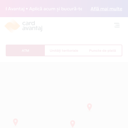
d Avantaj • Aplică acum și bucură-te de acces gratuit la lo
Află mai multe
Toggl
navig
ATM
Unități teritoriale
Puncte de plată