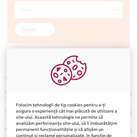
Caută
Denumire
Localitate
Județ
Tip ATM
Adresa
DR TABEREI 98
Bucuresti
Bucuresti
Cash In / Cash Out
Drumul Taberei, Nr. 98, Bl. C2
Folosim tehnologii de tip cookies pentru a-ți
PROFI DR TABEREI
Bucuresti
Bucuresti
asigura o experiență cât mai plăcută de utilizare a
Cash In / Cash Out
Bld Timisoara, Nr. 73, Bl C12
site-ului. Această tehnologie ne permite să
analizăm performanța site-ului, să îi îmbunătățim
PROFI GHENCEA
Bucuresti
Bucuresti
permanent funcționalitățile și să afișăm un
Prelungirea Ghencea, Nr. 32,
conținut și reclame personalizate, în funcție de