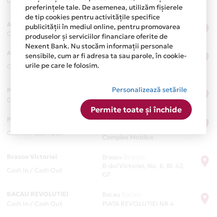
Cash Out
Bl. C
preferințele tale. De asemenea, utilizăm fișierele
de tip cookies pentru activitățile specifice
ANL BRANCUSI
Bucuresti
Bucuresti
publicității în mediul online, pentru promovarea
Cash Out
Drumul Valea Doftanei
produselor și serviciilor financiare oferite de
Nexent Bank. Nu stocăm informații personale
AFUMATI-VOLUNTARI
Ilfov
Voluntari
sensibile, cum ar fi adresa ta sau parole, în cookie-
Str. Linia de Centura Dreapta,
urile pe care le folosim.
Cash In / Cash Out
Nr. 92
Personalizează setările
PLOIESTI NORDULUI
Prahova
Ploiesti
Cash In / Cash Out
Sos. NORDULUI, Nr. 1
Permite toate și închide
PITESTI VASILE MILEA
Arges
Pitesti
Piata Vasile Milea Nr. 2,
Cash In / Cash Out
Complex Mobilux
Brasov Victoriei
Brasov
Brasov
B-dul Victoriei, No. 6, Bl. 42,
Cash In / Cash Out
GF
BACAU REVOLUTIEI
Bacau
Bacau
Cash In / Cash Out
PIATA REVOLUTIEI NR 4