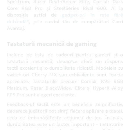
Spectrum, Razer DeathAdder Elite, Corsair Dark
Core RGB Pro și SteelSeries Rival 600. Ai la
dispoziție astfel de
gadget-uri în rate fără
dobândă*
, prin cardul tău de cumpărături Card
Avantaj.
Tastatură mecanică de gaming
Include pe lista de cadouri pentru gameri și o
tastatură mecanică, deoarece oferă un răspuns
tactil excelent și o durabilitate ridicată. Modelele cu
switch-uri Cherry MX sau echivalente sunt foarte
apreciate. Tastaturile precum Corsair K95 RGB
Platinum, Razer BlackWidow Elite și HyperX Alloy
FPS Pro sunt alegeri excelente.
Feedback-ul tactil este un beneficiu semnificativ,
deoarece jucătorii pot simți fiecare apăsare a tastei,
ceea ce îmbunătățește acțiunea de joc. În plus,
durabilitatea este un factor important - tastaturile