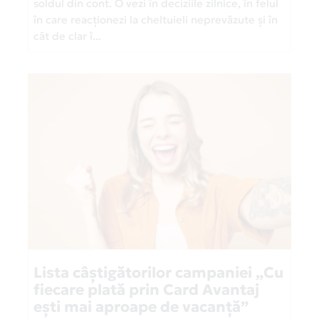
soldul din cont. O vezi în deciziile zilnice, în felul
în care reacționezi la cheltuieli neprevăzute și în
cât de clar î...
Lista câștigătorilor campaniei „Cu
fiecare plată prin Card Avantaj
ești mai aproape de vacanță”