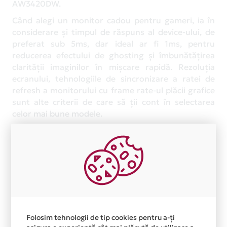
AW3420DW.
Când alegi un monitor cadou pentru gameri, ia în
considerare și timpul de răspuns al device-ului, de
preferat sub 5ms, dar ideal ar fi 1ms, pentru
reducerea efectului de ghosting și îmbunătățirea
clarității imaginilor în mișcare rapidă. Rezoluția
ecranului, tehnologiile de sincronizare a ratei de
refresh a monitorului cu frame rate-ul plăcii grafice
sunt alte criterii de care să ții cont în selectarea
celor mai bune modele.
Urmărește
campaniile active Card Avantaj
și
achiziționează echipamente IT performante,
gadget-uri și accesorii pentru gaming în rate cu
dobândă zero*. Astfel, vei reuși să oferi cadouri
inspirate și să-i bucuri pe cei dragi, fără să-ți
epuizezi bugetul.
Folosim tehnologii de tip cookies pentru a-ți