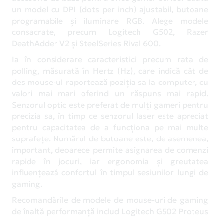
un model cu DPI (dots per inch) ajustabil, butoane
programabile și iluminare RGB. Alege modele
consacrate, precum Logitech G502, Razer
DeathAdder V2 și SteelSeries Rival 600.
Ia în considerare caracteristici precum rata de
polling, măsurată în Hertz (Hz), care indică cât de
des mouse-ul raportează poziția sa la computer, cu
valori mai mari oferind un răspuns mai rapid.
Senzorul optic este preferat de mulți gameri pentru
precizia sa, în timp ce senzorul laser este apreciat
pentru capacitatea de a funcționa pe mai multe
suprafețe. Numărul de butoane este, de asemenea,
important, deoarece permite asignarea de comenzi
rapide în jocuri, iar ergonomia și greutatea
influențează confortul în timpul sesiunilor lungi de
gaming.
Recomandările de modele de mouse-uri de gaming
de înaltă performanță includ Logitech G502 Proteus