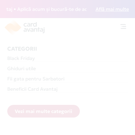
 Aplică acum și bucură-te de acces gratuit la lounge-uri di
Află mai multe
Toggl
navig
CATEGORII
Black Friday
Ghiduri utile
Fii gata pentru Sarbatori
Beneficii Card Avantaj
Vezi mai multe categorii