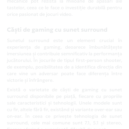
mecanice pot rezista la milioane de apăsări ale
tastelor, ceea ce le face o investiție durabilă pentru
orice pasionat de jocuri video.
Căști de gaming cu sunet surround
Sunetul surround este un element crucial în
experiența de gaming, deoarece îmbunătățește
imersiunea și contribuie semnificativ la performanța
jucătorului. În jocurile de tipul first-person shooter,
de exemplu, posibilitatea de a identifica direcția din
care vine un adversar poate face diferența între
victorie și înfrângere.
Există o varietate de căști de gaming cu sunet
surround disponibile pe piață, fiecare cu propriile
sale caracteristici și tehnologii. Unele modele sunt
cu fir, altele fără fir, existând și variante over-ear sau
on-ear. În ceea ce privește tehnologia de sunet
surround, cele mai comune sunt 7.1, 5.1 și stereo,