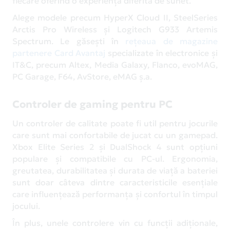
fiecare oferind o experiență diferită de sunet.
Alege modele precum HyperX Cloud II, SteelSeries
Arctis Pro Wireless și Logitech G933 Artemis
Spectrum. Le găsești în
rețeaua de magazine
partenere Card Avantaj
specializate în electronice și
IT&C, precum Altex, Media Galaxy, Flanco, evoMAG,
PC Garage, F64, AvStore, eMAG ș.a.
Controler de gaming pentru PC
Un controler de calitate poate fi util pentru jocurile
care sunt mai confortabile de jucat cu un gamepad.
Xbox Elite Series 2 și DualShock 4 sunt opțiuni
populare și compatibile cu PC-ul. Ergonomia,
greutatea, durabilitatea și durata de viață a bateriei
sunt doar câteva dintre caracteristicile esențiale
care influențează performanța și confortul în timpul
jocului.
În plus, unele controlere vin cu funcții adiționale,