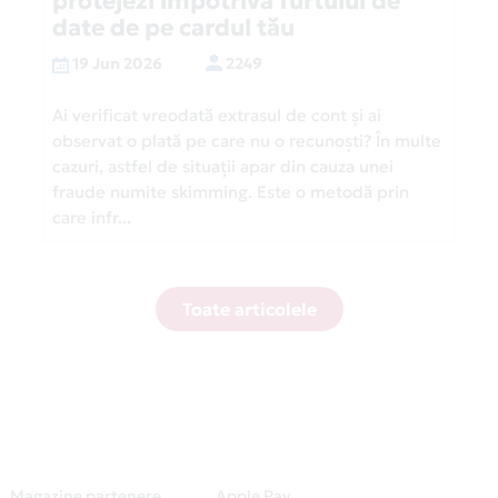
protejezi împotriva furtului de
date de pe cardul tău
19 Jun 2026
2249
Ai verificat vreodată extrasul de cont și ai
observat o plată pe care nu o recunoști? În multe
cazuri, astfel de situații apar din cauza unei
fraude numite skimming. Este o metodă prin
care infr...
Toate articolele
Magazine partenere
Apple Pay