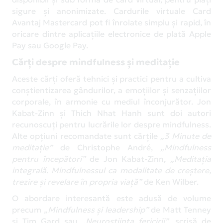
sigure și anonimizate. Cardurile virtuale Card
Avantaj Mastercard pot fi înrolate simplu și rapid, în
oricare dintre aplicațiile electronice de plată Apple
Pay sau Google Pay.
Cărți despre mindfulness și meditație
Aceste cărți oferă tehnici și practici pentru a cultiva
conștientizarea gândurilor, a emoțiilor și senzațiilor
corporale, în armonie cu mediul înconjurător. Jon
Kabat-Zinn și Thich Nhat Hanh sunt doi autori
recunoscuți pentru lucrările lor despre mindfulness.
Alte opțiuni recomandate sunt cărțile
„3 Minute de
meditație”
de Christophe André,
„Mindfulness
pentru începători”
de Jon Kabat-Zinn,
„Meditația
integrală.
Mindfulnessul ca modalitate de creștere,
trezire și revelare în propria viață”
de Ken Wilber.
O abordare interesantă este adusă de volume
precum
„Mindfulness şi leadership”
de Matt Tenney
și Tim Gard sau
„Neuroștiința fericirii”
, scrisă de