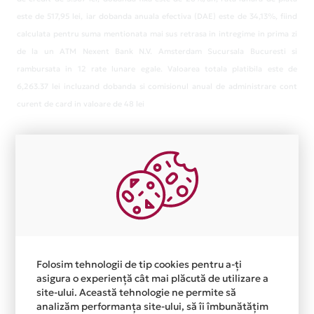
este de 517,95 lei, iar dobanda anuala efectiva (DAE) este de 34,13%, fiind
calculata pentru suma mentionata mai sus retrasa in intregime in prima zi
de la un ATM Nexent Bank N.V. Amsterdam Sucursala Bucuresti si
rambursata in 12 rate lunare egale. Valoarea totala platibila este de
6,263.37 lei incluzand dobanda si comisionul anual de administrare cont
curent de card in valoare de 48 lei
Folosim tehnologii de tip cookies pentru a-ți
asigura o experiență cât mai plăcută de utilizare a
site-ului. Această tehnologie ne permite să
analizăm performanța site-ului, să îi îmbunătățim