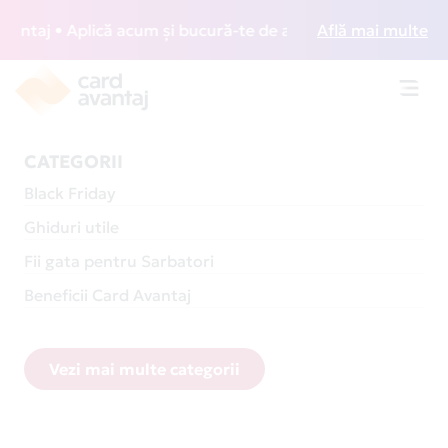
 • Aplică acum și bucură-te de acces gratuit la lounge-uri 
Află mai multe
Toggl
navig
CATEGORII
Black Friday
Ghiduri utile
Fii gata pentru Sarbatori
Beneficii Card Avantaj
Vezi mai multe categorii