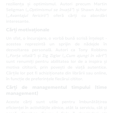
reziliența și optimismul. Autori precum Martin
Seligman (
„Optimismul se învață”
) și Shawn Achor
(
„Avantajul fericirii”
) oferă cărți cu abordări
interesante.
Cărți motivaționale
Un sfat, o încurajare, o vorbă bună scrisă înțelept -
acestea reprezintă un sprijin de nădejde în
dezvoltarea personală. Autori ca Tony Robbins
(
„Forța vitală”
) și Zig Ziglar (
„Cum ajungi în vârf”
)
sunt renumiți pentru abilitatea lor de a inspira și
motiva cititorii, prin povești de viață autentice.
Cărțile lor pot fi achiziționate din librării sau online,
în funcție de preferințele fiecărui cititor.
Cărți de managementul timpului (time
management)
Aceste cărți sunt utile pentru îmbunătățirea
eficienței în activitățile zilnice, atât la serviciu, cât și