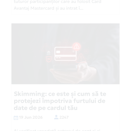
tuturor participanților care au folosit Card
Avantaj Mastercard și au intrat î...
Skimming: ce este și cum să te
protejezi împotriva furtului de
date de pe cardul tău
19 Jun 2026
2247
Ai verificat vreodată extrasul de cont și ai