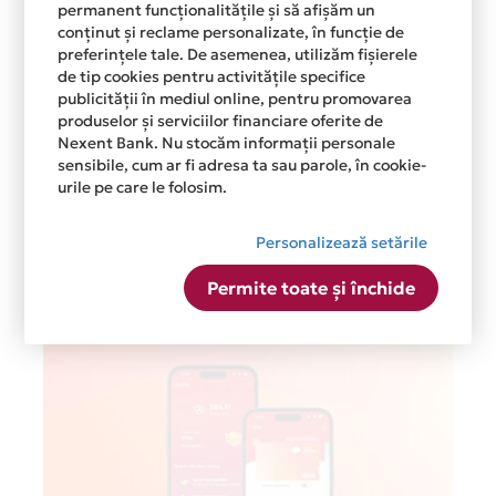
permanent funcționalitățile și să afișăm un
conținut și reclame personalizate, în funcție de
preferințele tale. De asemenea, utilizăm fișierele
de tip cookies pentru activitățile specifice
publicității în mediul online, pentru promovarea
produselor și serviciilor financiare oferite de
Nexent Bank. Nu stocăm informații personale
sensibile, cum ar fi adresa ta sau parole, în cookie-
urile pe care le folosim.
Personalizează setările
Permite toate și închide
Postari recente