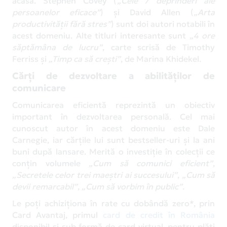
acasă. Stephen Covey (
„Cele 7 deprinderi ale
persoanelor eficace”
) și David Allen (
„Arta
productivității fără stres”
) sunt doi autori notabili în
acest domeniu. Alte titluri interesante sunt
„4 ore
săptămâna de lucru”
, carte scrisă de Timothy
Ferriss și
„Timp ca să crești”
, de Marina Khidekel.
Cărți de dezvoltare a abilităților de
comunicare
Comunicarea eficientă reprezintă un obiectiv
important în dezvoltarea personală. Cel mai
cunoscut autor în acest domeniu este Dale
Carnegie, iar cărțile lui sunt bestseller-uri și la ani
buni după lansare. Merită o investiție în colecții ce
conțin volumele
„Cum să comunici eficient”
,
„Secretele celor trei maeștri ai succesului”
,
„Cum să
devii remarcabil”
,
„Cum să vorbim în public”
.
Le poți achiziționa în rate cu dobândă zero*, prin
Card Avantaj, primul
card de credit în România
disponibil și sub formă de card virtual, pentru plăți