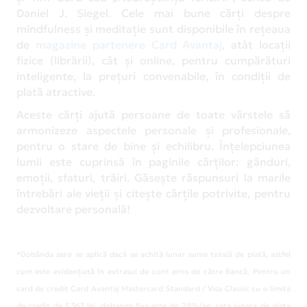
Daniel J. Siegel. Cele mai bune cărți despre
mindfulness și meditație sunt disponibile în rețeaua
de
magazine partenere Card Avantaj
, atât locații
fizice (librării), cât și online, pentru cumpărături
inteligente, la prețuri convenabile, în condiții de
plată atractive.
Aceste cărți ajută persoane de toate vârstele să
armonizeze aspectele personale și profesionale,
pentru o stare de bine și echilibru. Înțelepciunea
lumii este cuprinsă în paginile cărților: gânduri,
emoții, sfaturi, trăiri. Găsește răspunsuri la marile
întrebări ale vieții și citește cărțile potrivite, pentru
dezvoltare personală!
*Dobânda zero se aplică dacă se achită lunar suma totală de plată, astfel
cum este evidențiată în extrasul de cont emis de către Bancă. Pentru un
card de credit Card Avantaj Mastercard Standard / Visa Classic cu o limita
de credit de 5.367 lei, dobanda fixa este de 28%/an, rata lunara de plata