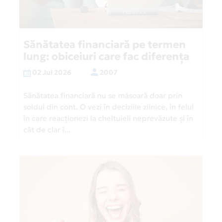
Sănătatea financiară pe termen
lung: obiceiuri care fac diferența
02 Jul 2026
2007
Sănătatea financiară nu se măsoară doar prin
soldul din cont. O vezi în deciziile zilnice, în felul
în care reacționezi la cheltuieli neprevăzute și în
cât de clar î...