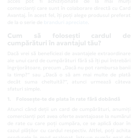
acces pot fi achiziționate de la mai mulți
comercianți care sunt în colaborare directă cu Card
Avantaj. În acest fel, îți poți alege produsul preferat
de la o serie de
branduri apreciate
.
Cum să folosești cardul de
cumpărături în avantajul tău?
Dacă vrei să beneficiezi de avantajele extraordinare
ale unui card de cumpărături fără să îți pui întrebări
îngrijorătoare, precum „Dacă nu pot rambursa banii
la timp?” sau „Dacă o să am mai multe de plată
decât suma cheltuită?”, atunci urmează câteva
sfaturi simple.
1. Folosește-te de plata în rate fără dobândă
Atunci când deții un card de cumpărături, anumiți
comercianți pot avea oferte avantajoase la numărul
de rate cu care poţi cumpăra, ce se aplică doar în
cazul plăților cu cardul respectiv. Altfel, poţi achita
produsele în mod eşalonat, într-un număr egal de