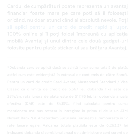
Cardul de cumpărături poate reprezenta un avantaj
financiar foarte mare pe care poti să îl folosești
oricând, nu doar atunci când ai absolută nevoie. Poți
să aplici pentru un card de credit rapid și ușor
,
100% online și îl poți folosi împreună cu aplicația
mobilă Avantaj și unul dintre cele două gadget-uri
folosite pentru plată: sticker-ul sau brățara Avantaj.
*Dobanda zero se aplică dacă se achită lunar suma totală de plată,
astfel cum este evidențiată în extrasul de cont emis de către Bancă.
Pentru un card de credit Card Avantaj Mastercard Standard / Visa
Classic cu o limita de credit de 5.367 lei, dobanda fixa este de
28%/an, rata lunara de plata este de 517,95 lei, iar dobanda anuala
efectiva (DAE) este de 34,13%, fiind calculata pentru suma
mentionata mai sus retrasa in intregime in prima zi de la un ATM
Nexent Bank N.V. Amsterdam Sucursala Bucuresti si rambursata in 12
rate lunare egale. Valoarea totala platibila este de 6,263.37 lei
incluzand dobanda si comisionul anual de administrare cont curent de