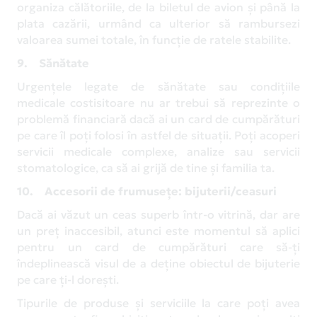
organiza călătoriile, de la biletul de avion și până la
plata cazării, urmând ca ulterior să rambursezi
valoarea sumei totale, în funcție de ratele stabilite.
9. Sănătate
Urgențele legate de sănătate sau condițiile
medicale costisitoare nu ar trebui să reprezinte o
problemă financiară dacă ai un card de cumpărături
pe care îl poți folosi în astfel de situații. Poţi acoperi
servicii medicale complexe, analize sau servicii
stomatologice, ca să ai grijă de tine şi familia ta.
10. Accesorii de frumusețe: bijuterii/ceasuri
Dacă ai văzut un ceas superb într-o vitrină, dar are
un preț inaccesibil, atunci este momentul să aplici
pentru un card de cumpărături care să-ți
îndeplinească visul de a deține obiectul de bijuterie
pe care ți-l dorești.
Tipurile de produse și serviciile la care poți avea