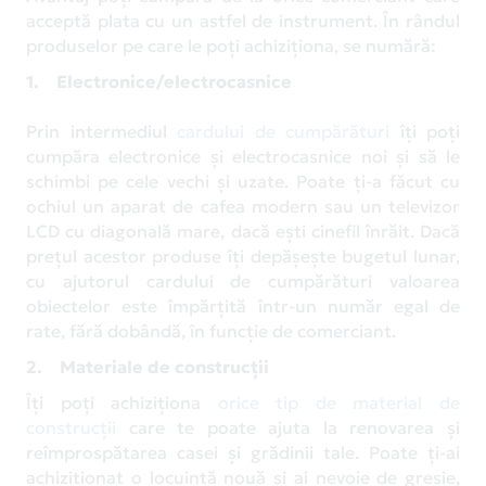
acceptă plata cu un astfel de instrument. În rândul
produselor pe care le poți achiziționa, se numără:
1. Electronice/electrocasnice
Prin intermediul
cardului de cumpărături
îți poți
cumpăra electronice și electrocasnice noi și să le
schimbi pe cele vechi și uzate. Poate ți-a făcut cu
ochiul un aparat de cafea modern sau un televizor
LCD cu diagonală mare, dacă ești cinefil înrăit. Dacă
prețul acestor produse îți depășește bugetul lunar,
cu ajutorul cardului de cumpărături valoarea
obiectelor este împărțită într-un număr egal de
rate, fără dobândă, în funcție de comerciant.
2. Materiale de construcții
Îți poți achiziționa
orice tip de material de
construcții
care te poate ajuta la renovarea și
reîmprospătarea casei și grădinii tale. Poate ți-ai
achiziționat o locuință nouă și ai nevoie de gresie,