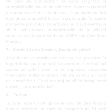
Un card de cumpărături te ajută să-ți faci și
cumpărăturile uzuale de alimente. Poate organizezi
o reuniune de familie la tine acasă sau ai rămas fără
bani după ce ai plătit facturile și utilitățile. În aceste
momente poți folosi beneficiile unui Card Avantaj și
să îți achiziționezi cumpărăturile de la diferiți
comercianți precum Kaufland, CORA sau Carrefour
Market.
7. Servicii Auto: Service, Școala de șoferi
Ai probleme cu mașina pe care nu le-ai prevăzut în
bugetul tău sau te-ai hotărât spontan că vrei să faci
școala de șoferi doar că te împiedică resursele
financiare? Aplici în câteva minute pentru un card
de cumpărături Card Avantaj ca să îți îndeplinești
nevoile „automobilistice”.
8. Turism
Turismul este un alt tip de serviciu de care te poți
bucura folosind un card de cumpărături. Îți poți