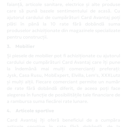
faianță, articole sanitare, electrice și alte produse
care să pună bazele sentimentului de acasă. Cu
ajutorul cardului de cumpărături Card Avantaj poți
plăti în până la 10 rate fără dobândă suma
produselor achiziționate din magazinele specializate
pentru construcții.
3. Mobilier
Și piesele de mobilier pot fi achiziționate cu ajutorul
cardului de cumpărături Card Avantaj care îți pune
la îndemână mai mulți comercianți preferați:
Jysk, Casa Rusu, MobExpert, Elvilla, Lem’s, XXXLutz
și mulți alții. Fiecare comerciant permite un număr
de rate fără dobândă diferit, de aceea poți face
alegerea în funcție de posibilitățile tale financiare de
a rambursa suma fiecărei rate lunare.
4. Articole sportive
Card Avantaj îți oferă beneficiul de a cumpăra
articole sportive în rate fără dobândă, de la