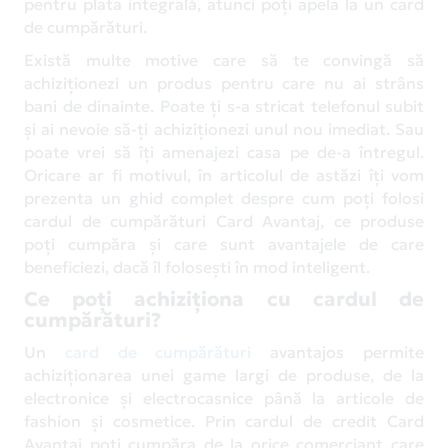
pentru plata integrală, atunci poți apela la un card
de cumpărături.
Există multe motive care să te convingă să
achiziționezi un produs pentru care nu ai strâns
bani de dinainte. Poate ți s-a stricat telefonul subit
și ai nevoie să-ți achiziționezi unul nou imediat. Sau
poate vrei să îți amenajezi casa pe de-a întregul.
Oricare ar fi motivul, în articolul de astăzi îți vom
prezenta un ghid complet despre cum poți folosi
cardul de cumpărături Card Avantaj, ce produse
poți cumpăra și care sunt avantajele de care
beneficiezi, dacă îl folosești în mod inteligent.
Ce poți achiziționa cu cardul de
cumpărături?
Un
card de cumpărături
avantajos permite
achiziționarea unei game largi de produse, de la
electronice și electrocasnice până la articole de
fashion și cosmetice. Prin cardul de credit Card
Avantaj poți cumpăra de la orice comerciant care