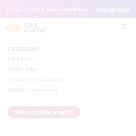
ică acum și bucură-te de acces gratuit la lounge-uri din în
Află mai multe
Toggl
navig
CATEGORII
Black Friday
Ghiduri utile
Fii gata pentru Sarbatori
Beneficii Card Avantaj
Vezi mai multe categorii