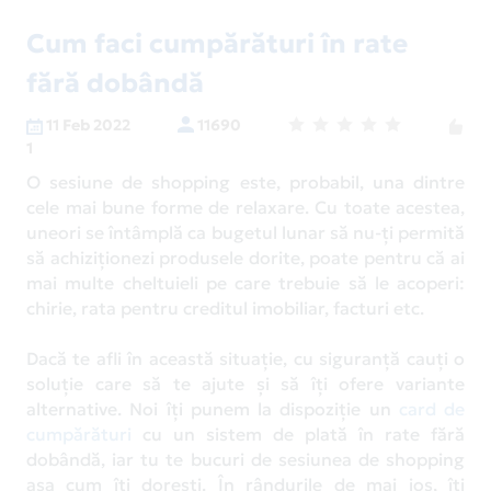
Cum faci cumpărături în rate
fără dobândă
11 Feb 2022
11690
1
O sesiune de shopping este, probabil, una dintre
cele mai bune forme de relaxare. Cu toate acestea,
uneori se întâmplă ca bugetul lunar să nu-ți permită
să achiziționezi produsele dorite, poate pentru că ai
mai multe cheltuieli pe care trebuie să le acoperi:
chirie, rata pentru creditul imobiliar, facturi etc.
Dacă te afli în această situație, cu siguranță cauți o
soluție care să te ajute şi să îţi ofere variante
alternative. Noi îți punem la dispoziție un
card de
cumpărături
cu un sistem de plată în rate fără
dobândă, iar tu te bucuri de sesiunea de shopping
așa cum îți dorești. În rândurile de mai jos, îți