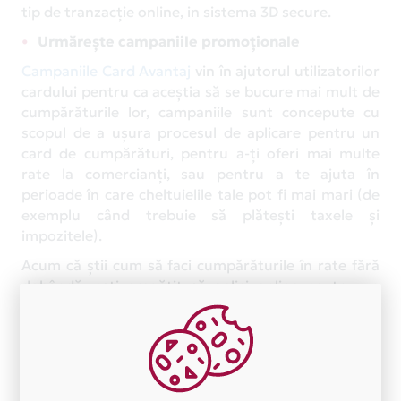
tip de tranzacție online, in sistema 3D secure.
Urmărește campaniile promoționale
Campaniile Card Avantaj
vin în ajutorul utilizatorilor
cardului pentru ca aceștia să se bucure mai mult de
cumpărăturile lor, campaniile sunt concepute cu
scopul de a ușura procesul de aplicare pentru un
card de cumpărături, pentru a-ți oferi mai multe
rate la comercianţi, sau pentru a te ajuta în
perioade în care cheltuielile tale pot fi mai mari (de
exemplu când trebuie să plăteşti taxele şi
impozitele).
Acum că știi cum să faci cumpărăturile în rate fără
dobândă, ești pregătit să aplici online pentru un
card de cumpărături și să te bucuri de produsele
achiziționate!