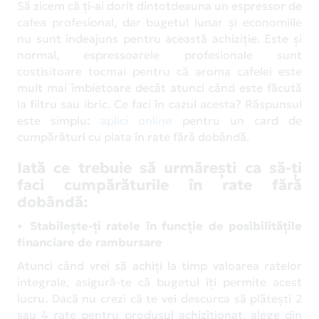
Să zicem că ți-ai dorit dintotdeauna un espressor de
cafea profesional, dar bugetul lunar și economiile
nu sunt îndeajuns pentru această achiziție. Este și
normal, espressoarele profesionale sunt
costisitoare tocmai pentru că aroma cafelei este
mult mai îmbietoare decât atunci când este făcută
la filtru sau ibric. Ce faci în cazul acesta? Răspunsul
este simplu:
aplici online
pentru un card de
cumpărături cu plata în rate fără dobândă.
Iată ce trebuie să urmărești ca să-ți
faci cumpărăturile în rate fără
dobândă:
Stabilește-ți ratele în funcție de posibilitățile
financiare de rambursare
Atunci când vrei să achiți la timp valoarea ratelor
integrale, asigură-te că bugetul îți permite acest
lucru. Dacă nu crezi că te vei descurca să plătești 2
sau 4 rate pentru produsul achiziționat, alege din