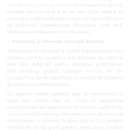
lista de magazine partenere
un comerciant care îți
permite plata în până la 24 de rate. Chiar dacă ți se
pare că e o perioadă prea lungă, cu siguranță nu o
să întâlnești impedimente financiare care să-ți
blocheze posibilitatea de rambursare.
Instalează și folosește aplicația Avantaj
Administrarea eficientă a sumei împrumutate este
un atuu care te va aduce mai aproape de plata în
rate fără dobândă pentru produsul achiziționat.
Poți descărca gratuit aplicația
Avantaj
, fie din
Google Play, fie din AppStore, în funcție de sistemul
de operare al telefonului tău.
Cu ajutorul acestei aplicații, poți să monitorizezi în
timp real contul tău de credit si campaniile
promoționale ale magazinelor preferate, astfel încât
să te bucuri de avantaje mai mari atunci când vrei să
achiziționezi un produs. In plus, poți și să-ți activezi
notificările de tip push pentru efectuarea oricărui