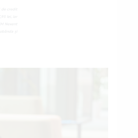
 de credit
5 lei, iar
ATM Nexent
dobânda și