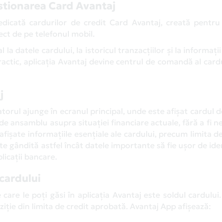
stionarea Card Avantaj
edicată cardurilor de credit Card Avantaj, creată pentru
rect de pe telefonul mobil.
l la datele cardului, la istoricul tranzacțiilor și la informați
Practic, aplicația Avantaj devine centrul de comandă al card
j
atorul ajunge în ecranul principal, unde este afișat cardul d
de ansamblu asupra situației financiare actuale, fără a fi n
fișate informațiile esențiale ale cardului, precum limita de
te gândită astfel încât datele importante să fie ușor de iden
plicații bancare.
 cardului
care le poți găsi în aplicația Avantaj este soldul cardului
poziție din limita de credit aprobată. Avantaj App afișează: