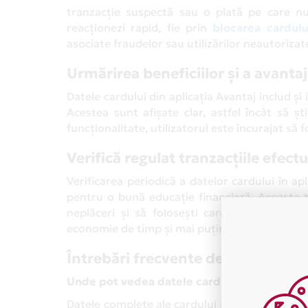
tranzacție suspectă sau o plată pe care nu 
reacționezi rapid, fie prin
blocarea cardulu
asociate fraudelor sau utilizărilor neautorizat
Urmărirea beneficiilor și a avantaj
Datele cardului din aplicația Avantaj includ ș
Acestea sunt afișate clar, astfel încât să șt
funcționalitate, utilizatorul este încurajat să f
Verifică regulat tranzacțiile efect
Verificarea periodică a datelor cardului în a
pentru o bună educație financiară. Aceasta te 
neplăceri și să folosești cardul de credit 
economie de timp și mai puțin stres legat de 
Întrebări frecvente despre datele 
Unde pot vedea datele cardului în aplicația
Datele complete ale cardului (atât pentru cardu