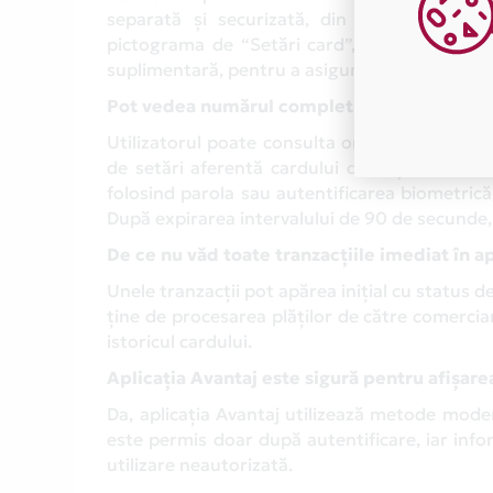
separată și securizată, din zona dedicată 
pictograma de “Setări card”, iar ulterior pe 
suplimentară, pentru a asigura un nivel ridicat
Pot vedea numărul complet al cardului fizic 
Utilizatorul poate consulta oricând numărul c
de setări aferentă cardului dorit și selectân
folosind parola sau autentificarea biometrică
După expirarea intervalului de 90 de secunde, 
De ce nu văd toate tranzacțiile imediat în ap
Unele tranzacții pot apărea inițial cu status de
ține de procesarea plăților de către comercian
istoricul cardului.
Aplicația Avantaj este sigură pentru afișare
Da, aplicația Avantaj utilizează metode moder
este permis doar după autentificare, iar infor
utilizare neautorizată.