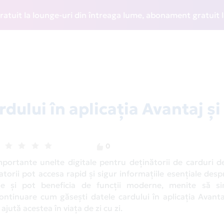
nge-uri din întreaga lume, abonament gratuit la WIZZ Discou
dului în aplicația Avantaj și 
0
mportante unelte digitale pentru deținătorii de carduri d
atorii pot accesa rapid și sigur informațiile esențiale desp
ele și pot beneficia de funcții moderne, menite să sim
continuare cum găsești datele cardului în aplicația Avant
ajută acestea în viața de zi cu zi.