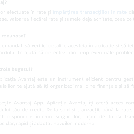
taj?
lor efectuate în rate și
împărțirea tranzacțiilor în rate
di
e, valoarea fiecărei rate și sumele deja achitate, ceea ce 
o recunosc?
omandat să verifici detaliile acesteia în aplicație și să ie
ardului te ajută să detectezi din timp eventuale problem
trola bugetul?
 aplicația Avantaj este un instrument eficient pentru ges
ielilor te ajută să îți organizezi mai bine finanțele și să f
sește Avantaj App. Aplicația Avantaj îți oferă acces com
ului tău de credit. De la sold și tranzacții, până la rate,
unt disponibile într-un singur loc, ușor de folosit.Tra
s clar, rapid și adaptat nevoilor moderne.