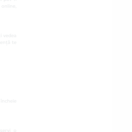
 online,
ți vedea
rență te
 încheie
servi o