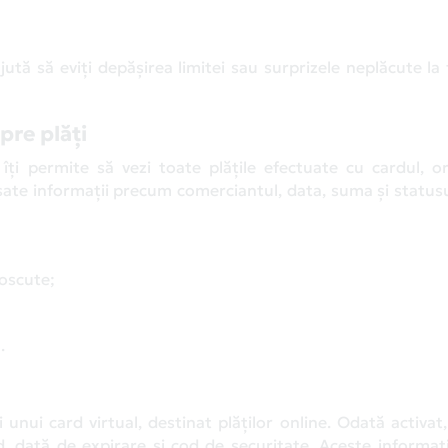
ută să eviți depășirea limitei sau surprizele neplăcute la 
spre plăți
j îți permite să vezi toate plățile efectuate cu cardul, 
șate informații precum comerciantul, data, suma și statusul
noscute;
.
i unui card virtual, destinat plăților online. Odată activat
, dată de expirare și cod de securitate. Aceste informați