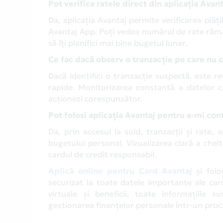
Pot verifica ratele direct din aplicația Avan
Da, aplicația Avantaj permite verificarea plăți
Avantaj App. Poți vedea numărul de rate rămas
să îți planifici mai bine bugetul lunar.
Ce fac dacă observ o tranzacție pe care nu 
Dacă identifici o tranzacție suspectă, este rec
rapide. Monitorizarea constantă a datelor c
acționezi corespunzător.
Pot folosi aplicația Avantaj pentru a-mi con
Da, prin accesul la sold, tranzacții și rate,
bugetului personal. Vizualizarea clară a cheltu
cardul de credit responsabil.
Aplică online pentru Card Avantaj
și folo
securizat la toate datele importante ale card
virtuale și beneficii, toate informațiile s
gestionarea finanțelor personale într-un proce