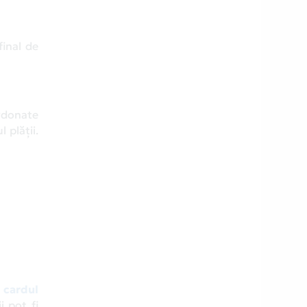
final de
ordonate
 plății.
,
cardul
i pot fi