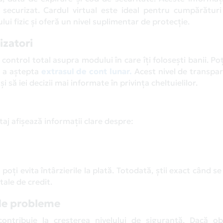
u securizat. Cardul virtual este ideal pentru cumpărături
ui fizic și oferă un nivel suplimentar de protecție.
izatori
control total asupra modului în care îți folosești banii. Po
ă a aștepta
extrasul de cont lunar.
Acest nivel de transpa
 să iei decizii mai informate în privința cheltuielilor.
taj afișează informații clare despre:
 poți evita întârzierile la plată. Totodată, știi exact când se
tale de credit.
 de probleme
contribuie la creșterea nivelului de siguranță. Dacă ob