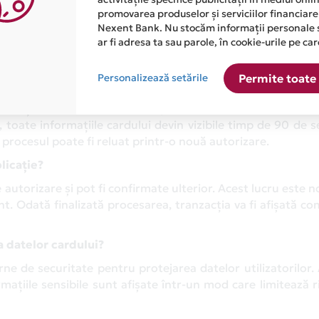
cardurilor. Trebuie să accesezi meniul “Carduri”, să a
promovarea produselor și serviciilor financiare
“Detalii card”. Accesul la aceste informații necesită o au
Nexent Bank. Nu stocăm informații personale 
ar fi adresa ta sau parole, în cookie-urile pe car
 de protecție.
în aplicația Avantaj?
Personalizează setările
Permite toate 
omplet al oricărui card direct din aplicație, accesând pi
d secțiunea „Detalii card”. După autorizarea cu succes a a
, toate informațiile cardului devin vizibile timp de 90 de 
procesul poate fi reluat printr-o nouă autorizare.
licație?
 autorizare și pot fi confirmate ulterior. Acest lucru este n
t. Odată finalizată procesarea, tranzacția va fi afișată co
a datelor cardului?
ne de securitate pentru protejarea datelor utilizatorilor.
mațiile sensibile sunt afișate într-un mod care limitează r