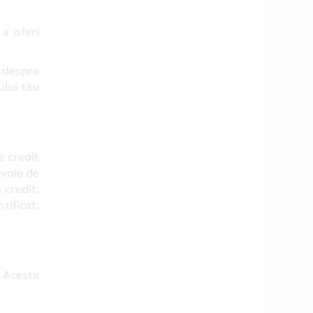
 a oferi
i despre
ului tău
e credit
evoie de
 credit,
tificat,
. Acesta