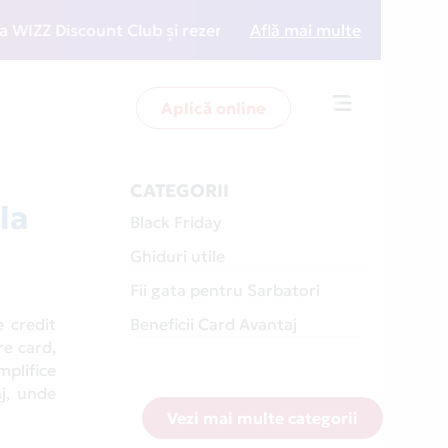
nt Club și rezervări la preț redus
Află mai multe
• Zboară mai inte
Aplică online
Toggle
navigation
CATEGORII
la
Black Friday
Ghiduri utile
Fii gata pentru Sarbatori
e credit
Beneficii Card Avantaj
re card,
plifice
aj, unde
Vezi mai multe categorii