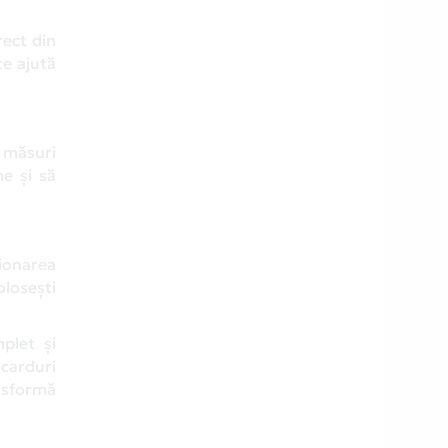
rect din
te ajută
i măsuri
e și să
tionarea
olosești
plet și
 carduri
nsformă