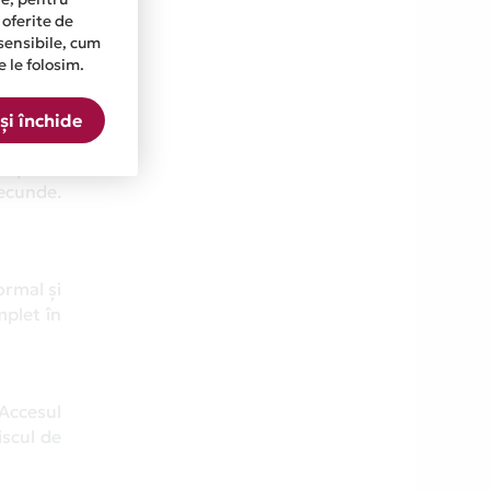
peși pe
 oferite de
torizare
sensibile, cum
e le folosim.
și închide
ctograma
cțiunii,
secunde.
ormal și
mplet în
 Accesul
iscul de