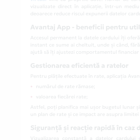
vizualizate direct în aplicație, într-un medi
deoarece reduce riscul expunerii datelor cardul
Avantaj App - beneficii pentru util
Accesul permanent la datele cardului îți oferă 
instant ce sume ai cheltuit, unde și când, făr
ajută să îți ajustezi comportamentul financiar și
Gestionarea eficientă a ratelor
Pentru plățile efectuate în rate, aplicația Avan
numărul de rate rămase;
valoarea fiecărei rate;
Astfel, poți planifica mai ușor bugetul lunar și
un plan de rate și ce impact are asupra limitei 
Siguranță și reacție rapidă în caz
Vizualizarea constantă a datelor cardului 