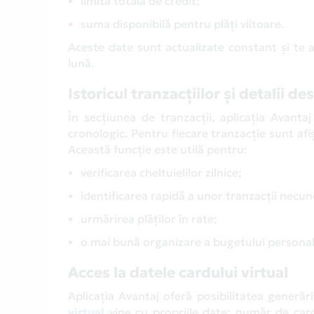
limita totală de credit;
suma disponibilă pentru plăți viitoare.
Aceste date sunt actualizate constant și te aj
lună.
Istoricul tranzacțiilor și detalii de
În secțiunea de tranzacții, aplicația Avanta
cronologic. Pentru fiecare tranzacție sunt afi
Această funcție este utilă pentru:
verificarea cheltuielilor zilnice;
identificarea rapidă a unor tranzacții necu
urmărirea plăților în rate;
o mai bună organizare a bugetului personal
Acces la datele cardului virtual
Aplicația Avantaj oferă posibilitatea generări
virtual
vine cu propriile date: număr de card