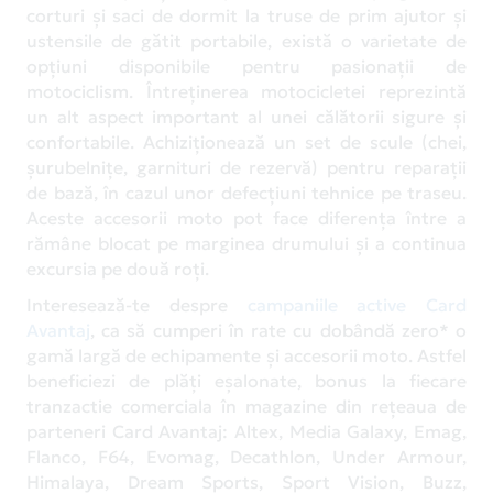
corturi și saci de dormit la truse de prim ajutor și
ustensile de gătit portabile, există o varietate de
opțiuni disponibile pentru pasionații de
motociclism. Întreținerea motocicletei reprezintă
un alt aspect important al unei călătorii sigure și
confortabile. Achiziționează un set de scule (chei,
șurubelnițe, garnituri de rezervă) pentru reparații
de bază, în cazul unor defecțiuni tehnice pe traseu.
Aceste accesorii moto pot face diferența între a
rămâne blocat pe marginea drumului și a continua
excursia pe două roți.
Interesează-te despre
campaniile active Card
Avantaj
, ca să cumperi în rate cu dobândă zero* o
gamă largă de echipamente și accesorii moto. Astfel
beneficiezi de plăți eșalonate, bonus la fiecare
tranzactie comerciala în magazine din rețeaua de
parteneri Card Avantaj: Altex, Media Galaxy, Emag,
Flanco, F64, Evomag, Decathlon, Under Armour,
Himalaya, Dream Sports, Sport Vision, Buzz,