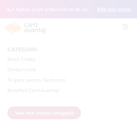
 Aplică acum și bucură-te de acces gratuit la lounge-uri di
Află mai multe
Toggl
navig
CATEGORII
Black Friday
Ghiduri utile
Fii gata pentru Sarbatori
Beneficii Card Avantaj
Vezi mai multe categorii