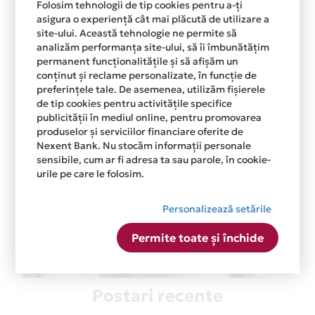
Folosim tehnologii de tip cookies pentru a-ți
asigura o experiență cât mai plăcută de utilizare a
site-ului. Această tehnologie ne permite să
analizăm performanța site-ului, să îi îmbunătățim
permanent funcționalitățile și să afișăm un
conținut și reclame personalizate, în funcție de
preferințele tale. De asemenea, utilizăm fișierele
de tip cookies pentru activitățile specifice
publicității în mediul online, pentru promovarea
produselor și serviciilor financiare oferite de
Nexent Bank. Nu stocăm informații personale
sensibile, cum ar fi adresa ta sau parole, în cookie-
urile pe care le folosim.
Personalizează setările
Permite toate și închide
Postari recente