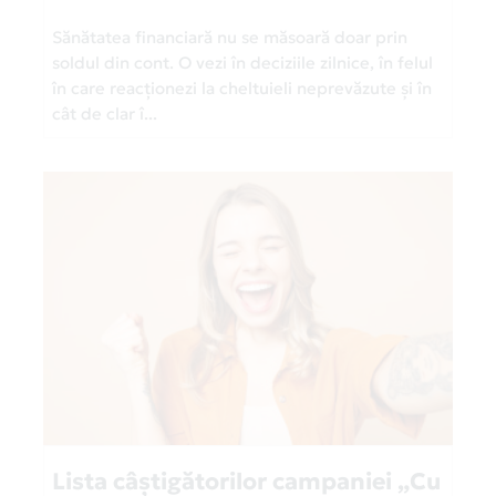
Sănătatea financiară nu se măsoară doar prin
soldul din cont. O vezi în deciziile zilnice, în felul
în care reacționezi la cheltuieli neprevăzute și în
cât de clar î...
Lista câștigătorilor campaniei „Cu