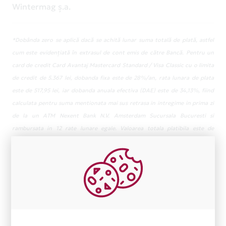
Wintermag ș.a.
*Dobânda zero se aplică dacă se achită lunar suma totală de plată, astfel
cum este evidențiată în extrasul de cont emis de către Bancă. Pentru un
card de credit Card Avantaj Mastercard Standard / Visa Classic cu o limita
de credit de 5.367 lei, dobanda fixa este de 28%/an, rata lunara de plata
este de 517,95 lei, iar dobanda anuala efectiva (DAE) este de 34,13%, fiind
calculata pentru suma mentionata mai sus retrasa in intregime in prima zi
de la un ATM Nexent Bank N.V. Amsterdam Sucursala Bucuresti si
rambursata in 12 rate lunare egale. Valoarea totala platibila este de
6,263.37 lei incluzand dobanda si comisionul anual de administrare cont
curent de card in valoare de 48 lei