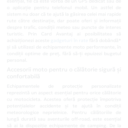
esențial, fie că este vorba de un GPS dedicat sau de
o aplicație pentru telefonul mobil. Un astfel de
sistem nu doar că te ajută la găsirea celei mai rapide
rute către destinație, dar poate oferi și informații
despre trafic, condiții meteo sau puncte de interes
turistic. Prin Card Avantaj ai posibilitatea să
achiziționezi aceste
gadgeturi în rate
fără dobândă*
și să utilizezi de echipamente moto performante, în
condiții optime de preț, fără să-ți epuizezi bugetul
personal.
Accesorii moto pentru o călătorie sigură și
confortabilă
Echipamentele de protecție personalizate
reprezintă un aspect esențial pentru orice călătorie
cu motocicleta. Acestea oferă protecție împotriva
potențialelor accidente și te ajută în condiții
meteorologice neprielnice. Pentru călătoriile de
lungă durată sau aventurile off-road, este esențial
să ai la dispoziție echipamente de camping. De la