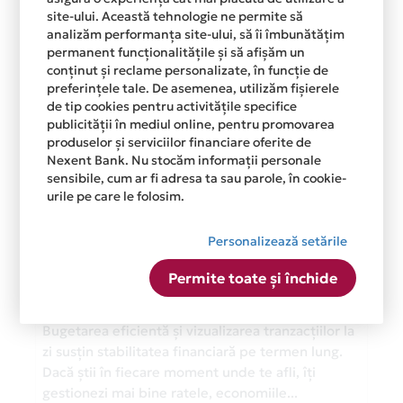
site-ului. Această tehnologie ne permite să
analizăm performanța site-ului, să îi îmbunătățim
permanent funcționalitățile și să afișăm un
conținut și reclame personalizate, în funcție de
preferințele tale. De asemenea, utilizăm fișierele
de tip cookies pentru activitățile specifice
publicității în mediul online, pentru promovarea
produselor și serviciilor financiare oferite de
Nexent Bank. Nu stocăm informații personale
sensibile, cum ar fi adresa ta sau parole, în cookie-
urile pe care le folosim.
Monitorizarea cheltuielilor,
gestionarea banilor și cum te
Personalizează setările
ajută Avantaj App
Permite toate și închide
03 Jul 2026
1588
Bugetarea eficientă și vizualizarea tranzacțiilor la
zi susțin stabilitatea financiară pe termen lung.
Dacă știi în fiecare moment unde te afli, îți
gestionezi mai bine ratele, economiile...