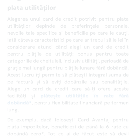
plata utilităților
Alegerea unui card de credit potrivit pentru plata
utilităților depinde de preferințele personale,
nevoile tale specifice și beneficiile pe care le cauți.
Iată câteva caracteristici pe care ar trebui să le iei în
considerare atunci când alegi un card de credit
pentru plățile de utilități: bonus pentru toate
categoriile de cheltuieli, inclusiv utilități, perioadă de
grație mai lungă pentru plățile lunare fără dobândă.
Acest lucru îți permite să plătești integral suma de
pe factură și să eviți dobânzile sau penalitățile.
Alege un card de credit care să-ți ofere aceste
facilități și
plătește utilitățile în rate fără
dobândă*
, pentru flexibilitate financiară pe termen
lung.
De exemplu, dacă folosești Card Avantaj pentru
plata impozitelor, beneficiezi de până la 6 rate cu
dobândă zero*. Tot ce ai de făcut este să devii