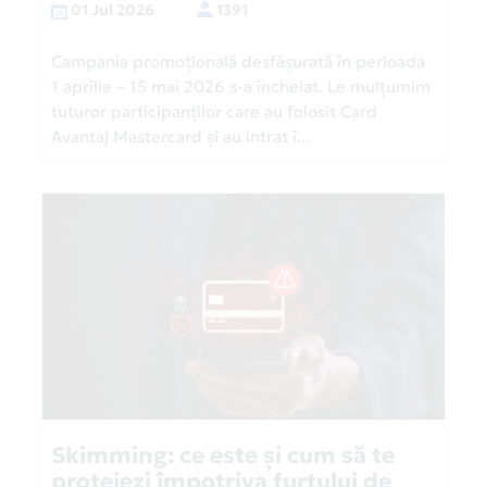
01 Jul 2026
1391
Campania promoțională desfășurată în perioada
1 aprilie – 15 mai 2026 s-a încheiat. Le mulțumim
tuturor participanților care au folosit Card
Avantaj Mastercard și au intrat î...
Skimming: ce este și cum să te
protejezi împotriva furtului de