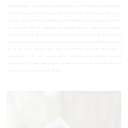
*Dobânda zero se aplică dacă se achită lunar suma totală de plată, astfel
cum este evidențiată în extrasul de cont emis de către Bancă. Pentru un
card de credit Card Avantaj Mastercard Standard / Visa Classic cu o limita
de credit de 5.367 lei, dobanda fixa este de 28%/an, rata lunara de plata
este de 517,95 lei, iar dobanda anuala efectiva (DAE) este de 34,13%, fiind
calculata pentru suma mentionata mai sus retrasa in intregime in prima zi
de la un ATM Nexent Bank N.V. Amsterdam Sucursala Bucuresti si
rambursata in 12 rate lunare egale. Valoarea totala platibila este de
6,263.37 lei incluzand dobanda si comisionul anual de administrare cont
curent de card in valoare de 48 lei