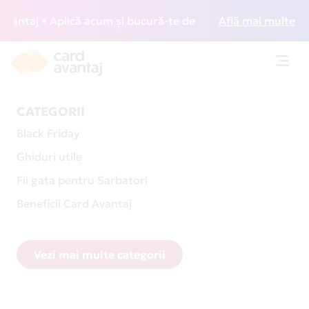
j • Aplică acum și bucură-te de acces gratuit la lounge-ur
Află mai multe
Toggl
navig
CATEGORII
Black Friday
Ghiduri utile
Fii gata pentru Sarbatori
Beneficii Card Avantaj
Vezi mai multe categorii