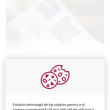
Postari recente
Folosim tehnologii de tip cookies pentru a-ți
asigura o experiență cât mai plăcută de utilizare a