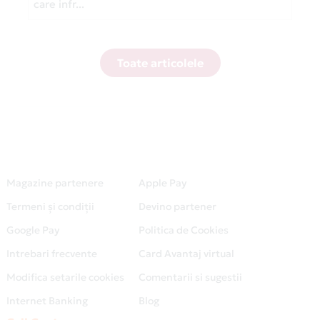
care infr...
Toate articolele
Magazine partenere
Apple Pay
Termeni și condiții
Devino partener
Google Pay
Politica de Cookies
Intrebari frecvente
Card Avantaj virtual
Modifica setarile cookies
Comentarii si sugestii
Internet Banking
Blog