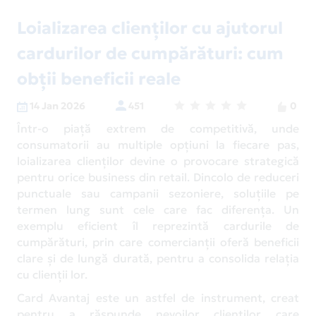
Loializarea clienților cu ajutorul
cardurilor de cumpărături: cum
obții beneficii reale
14 Jan 2026
451
0
Într-o piață extrem de competitivă, unde
consumatorii au multiple opțiuni la fiecare pas,
loializarea clienților devine o provocare strategică
pentru orice business din retail. Dincolo de reduceri
punctuale sau campanii sezoniere, soluțiile pe
termen lung sunt cele care fac diferența. Un
exemplu eficient îl reprezintă cardurile de
cumpărături, prin care comercianții oferă beneficii
clare și de lungă durată, pentru a consolida relația
cu clienții lor.
Card Avantaj este un astfel de instrument, creat
pentru a răspunde nevoilor clienților care