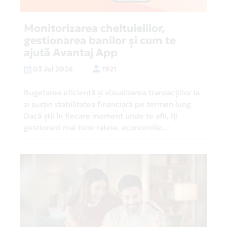
Monitorizarea cheltuielilor,
gestionarea banilor și cum te
ajută Avantaj App
03 Jul 2026
1921
Bugetarea eficientă și vizualizarea tranzacțiilor la
zi susțin stabilitatea financiară pe termen lung.
Dacă știi în fiecare moment unde te afli, îți
gestionezi mai bine ratele, economiile...