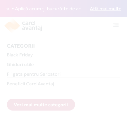
Aplică acum și bucură-te de acces gratuit la lounge-uri din
Află mai multe
Toggl
navig
CATEGORII
Black Friday
Ghiduri utile
Fii gata pentru Sarbatori
Beneficii Card Avantaj
Vezi mai multe categorii