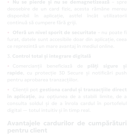
Nu se pierde și nu se demagnetizează
– spre
deosebire de un card fizic, acesta rămâne mereu
disponibil în aplicație, astfel încât utilizatorii
continuă să cumpere fără griji.
Oferă un nivel sporit de securitate
– nu poate fi
furat, datele sunt accesibile doar din aplicație, ceea
ce reprezintă un mare avantaj în mediul online.
3.
Control total și integrare digitală
Comercianții beneficiază de
plăți sigure și
rapide
, cu protecție 3D Secure și notificări push
pentru aprobarea tranzacțiilor.
Clienții pot
gestiona cardul și tranzacțiile direct
în aplicație
, au opțiunea de a stabili limite, de a
consulta soldul și de a înrola cardul în portofelul
digital — totul intuitiv și în timp real.
Avantajele cardurilor de cumpărături
pentru client