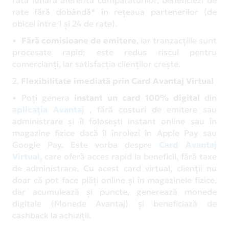
rate fără dobândă* în rețeaua partenerilor (de
obicei între 1 și 24 de rate).
Fără comisioane de emitere
, iar tranzacțiile sunt
procesate rapid; este redus riscul pentru
comercianți, iar satisfacția clienților crește.
2.
Flexibilitate imediată prin Card Avantaj Virtual
Poți genera
instant un card 100% digital
din
aplicația Avantaj
, fără costuri de emitere sau
administrare și îl folosești instant online sau în
magazine fizice dacă îl înrolezi în Apple Pay sau
Google Pay. Este vorba despre
Card Avantaj
Virtual
, care oferă acces rapid la beneficii, fără taxe
de administrare. Cu acest card virtual, clienții nu
doar că pot face plăți online și în magazinele fizice,
dar acumulează și puncte, generează monede
digitale (Monede Avantaj) și beneficiază de
cashback la achiziții.