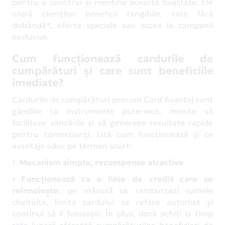
pentru a construi și menține această loialitate. Ele
oferă clienților beneficii tangibile, rate fără
dobândă*, oferte speciale sau acces la campanii
exclusive.
Cum funcționează cardurile de
cumpărături și care sunt beneficiile
imediate?
Cardurile de cumpărături precum Card Avantaj sunt
gândite ca instrumente puternice, menite să
faciliteze vânzările și să genereze rezultate rapide
pentru comercianți. Iată cum funcționează și ce
avantaje aduc pe termen scurt:
1.
Mecanism simplu, recompense atractive
Funcționează ca o linie de credit care se
reînnoiește
: pe măsură ce rambursezi sumele
cheltuite, limita cardului se reface automat și
continui să îl folosești. În plus, dacă achiți la timp
rata lunară aferentă cumpărăturilor, beneficiezi de