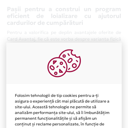
Pașii pentru a construi un program
eficient de loializare cu ajutorul
cardurilor de cumpărături
Pentru a valorifica pe deplin avantajele oferite de
Card Avantaj, fie că este vorba despre varianta fizică
sau despre Card Avantaj Virtual, este nevoie de o
strategie bine gândită. Următorii pași te vor ajuta
să îți structurezi programul de loializare și să obții
rezultate vizibile. Iar dacă vrei să afli detalii
suplimentare despre cum funcționează cardurile,
consultă secțiunea de
Întrebări frecvente
.
Avantaje pentru Client
Folosim tehnologii de tip cookies pentru a-ți
Conveniență
- Cardurile de cumpărături oferă
asigura o experiență cât mai plăcută de utilizare a
clienților posibilitatea de a efectua achiziții rapid și
site-ului. Această tehnologie ne permite să
fără numerar.
analizăm performanța site-ului, să îi îmbunătățim
permanent funcționalitățile și să afișăm un
Siguranță
- Utilizarea cardurilor reduce riscul de
conținut și reclame personalizate, în funcție de
pierdere sau furt de numerar.