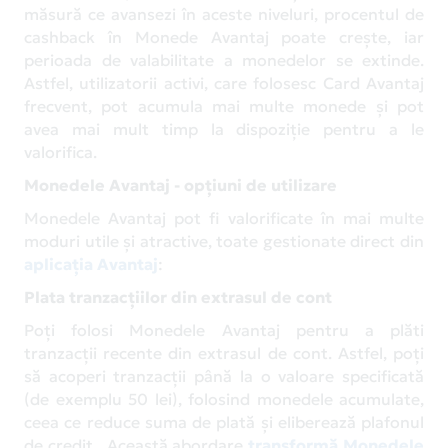
măsură ce avansezi în aceste niveluri, procentul de
cashback în Monede Avantaj poate crește, iar
perioada de valabilitate a monedelor se extinde.
Astfel, utilizatorii activi, care folosesc Card Avantaj
frecvent, pot acumula mai multe monede și pot
avea mai mult timp la dispoziție pentru a le
valorifica.
Monedele Avantaj - opțiuni de utilizare
Monedele Avantaj pot fi valorificate în mai multe
moduri utile și atractive, toate gestionate direct din
aplicația Avantaj
:
Plata tranzacțiilor din extrasul de cont
Poți folosi Monedele Avantaj pentru a plăti
tranzacții recente din extrasul de cont. Astfel, poți
să acoperi tranzacții până la o valoare specificată
(de exemplu 50 lei), folosind monedele acumulate,
ceea ce reduce suma de plată și eliberează plafonul
de credit. Această abordare
transformă Monedele