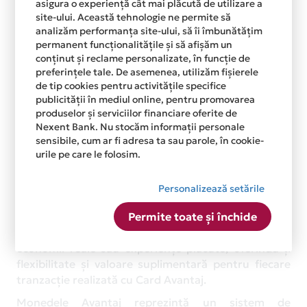
loialitate. Valabilitatea exactă este afișată în
asigura o experiență cât mai plăcută de utilizare a
aplicație.
site-ului. Această tehnologie ne permite să
analizăm performanța site-ului, să îi îmbunătățim
Ce se întâmplă cu Monedele Avantaj dacă expiră?
permanent funcționalitățile și să afișăm un
conținut și reclame personalizate, în funcție de
Monedele Avantaj neutilizate până la data expirării
preferințele tale. De asemenea, utilizăm fișierele
sunt pierdute, de aceea este recomandat să verifici
de tip cookies pentru activitățile specifice
periodic soldul și termenul lor de valabilitate.
publicității în mediul online, pentru promovarea
produselor și serviciilor financiare oferite de
Pot folosi Monedele Avantaj parțial?
Nexent Bank. Nu stocăm informații personale
Da, în anumite situații poți folosi doar o parte din
sensibile, cum ar fi adresa ta sau parole, în cookie-
urile pe care le folosim.
Monedele Avantaj disponibile, în funcție de tipul de
beneficiu ales și de regulile afișate în aplicație.
Personalizează setările
De ce este avantajos să folosesc Monedele
Avantaj?
Permite toate și închide
Monedele Avantaj transformă cheltuielile zilnice în
economii reale sau experiențe plăcute, oferindu-ți
flexibilitate și valoare suplimentară pentru fiecare
tranzacție realizată cu Card Avantaj.
Monedele Avantaj reprezintă un sistem de