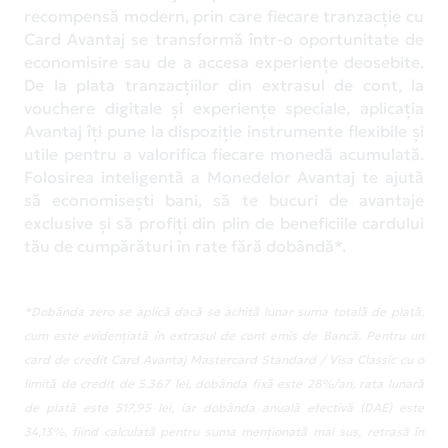
recompensă modern, prin care fiecare tranzacție cu
Card Avantaj se transformă într-o oportunitate de
economisire sau de a accesa experiențe deosebite.
De la plata tranzacțiilor din extrasul de cont, la
vouchere digitale și experiențe speciale, aplicația
Avantaj îți pune la dispoziție instrumente flexibile și
utile pentru a valorifica fiecare monedă acumulată.
Folosirea inteligentă a Monedelor Avantaj te ajută
să economisești bani, să te bucuri de avantaje
exclusive și să profiți din plin de beneficiile cardului
tău de cumpărături în rate fără dobândă*.
*Dobânda zero se aplică dacă se achită lunar suma totală de plată,
cum este evidențiată în extrasul de cont emis de Bancă. Pentru un
card de credit Card Avantaj Mastercard Standard / Visa Classic cu o
limită de credit de 5.367 lei, dobânda fixă este 28%/an, rata lunară
de plată este 517,95 lei, iar dobânda anuală efectivă (DAE) este
34,13%, fiind calculată pentru suma menționată mai sus, retrasă în