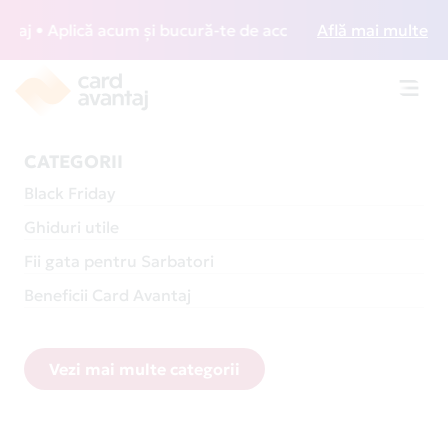
plică acum și bucură-te de acces gratuit la lounge-uri din 
Află mai multe
Toggl
navig
CATEGORII
Black Friday
Ghiduri utile
Fii gata pentru Sarbatori
Beneficii Card Avantaj
Vezi mai multe categorii