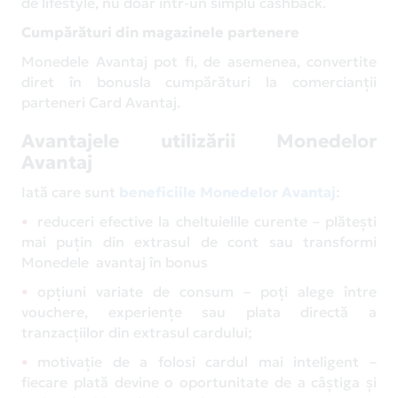
de lifestyle, nu doar într-un simplu cashback.
Cumpărături din magazinele partenere
Monedele Avantaj pot fi, de asemenea, convertite
diret în bonusla cumpărături la comercianții
parteneri Card Avantaj.
Avantajele utilizării Monedelor
Avantaj
Iată care sunt
beneficiile Monedelor Avantaj
:
reduceri efective la cheltuielile curente – plătești
mai puțin din extrasul de cont sau transformi
Monedele avantaj în bonus
opțiuni variate de consum – poți alege între
vouchere, experiențe sau plata directă a
tranzacțiilor din extrasul cardului;
motivație de a folosi cardul mai inteligent –
fiecare plată devine o oportunitate de a câștiga și