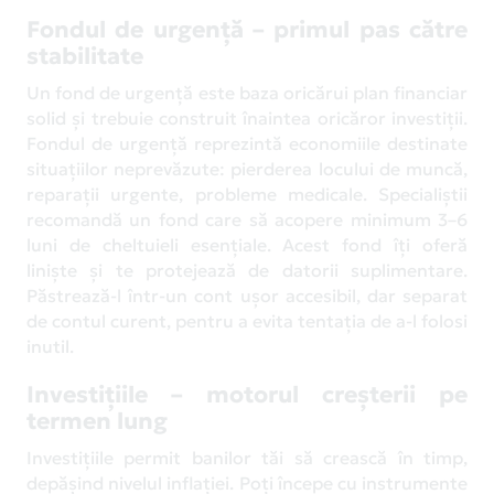
Fondul de urgență – primul pas către
stabilitate
Un fond de urgență este baza oricărui plan financiar
solid și trebuie construit înaintea oricăror investiții.
Fondul de urgență reprezintă economiile destinate
situațiilor neprevăzute: pierderea locului de muncă,
reparații urgente, probleme medicale. Specialiștii
recomandă un fond care să acopere minimum 3–6
luni de cheltuieli esențiale. Acest fond îți oferă
liniște și te protejează de datorii suplimentare.
Păstrează-l într-un cont ușor accesibil, dar separat
de contul curent, pentru a evita tentația de a-l folosi
inutil.
Investițiile – motorul creșterii pe
termen lung
Investițiile permit banilor tăi să crească în timp,
depășind nivelul inflației. Poți începe cu instrumente