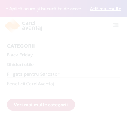
că acum și bucură-te de acces gratuit la lounge-uri din înt
Află mai multe
Toggl
navig
CATEGORII
Black Friday
Ghiduri utile
Fii gata pentru Sarbatori
Beneficii Card Avantaj
Vezi mai multe categorii