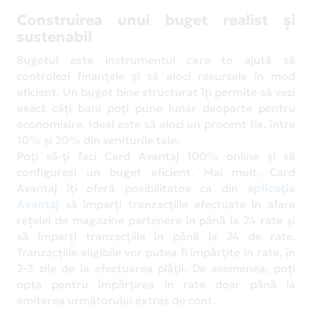
Construirea unui buget realist și
sustenabil
Bugetul este instrumentul care te ajută să
controlezi finanțele și să aloci resursele în mod
eficient. Un buget bine structurat îți permite să vezi
exact câți bani poți pune lunar deoparte pentru
economisire. Ideal este să aloci un procent fix, între
10% și 20% din veniturile tale.
Poți să-ți faci Card Avantaj 100% online și să
configurezi un buget eficient. Mai mult, Card
Avantaj îți oferă posibilitatea ca din
aplicația
Avantaj
să împarți tranzacțiile efectuate în afara
rețelei de magazine partenere în până la 24 rate și
să împarți tranzacțiile în până la 24 de rate.
Tranzacțiile eligibile vor putea fi împărțite în rate, în
2-3 zile de la efectuarea plății. De asemenea, poți
opta pentru împărțirea în rate doar până la
emiterea următorului extras de cont.