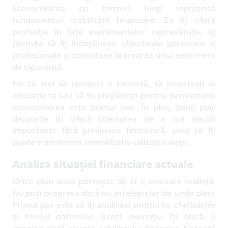
Economisirea pe termen lung reprezintă
fundamentul stabilității financiare. Ea îți oferă
protecție în fața evenimentelor neprevăzute, îți
permite să îți îndeplinești obiectivele personale și
profesionale și contribuie la crearea unui sentiment
de siguranță.
Fie că vrei să cumperi o locuință, să investești în
educația ta sau să te pregătești pentru pensionare,
economisirea este primul pas. În plus, banii puși
deoparte îți oferă libertatea de a lua decizii
importante fără presiunea financiară, ceea ce îți
poate transforma semnificativ calitatea vieții.
Analiza situației financiare actuale
Orice plan solid pornește de la o evaluare realistă.
Nu poți progresa dacă nu înțelegi clar de unde pleci.
Primul pas este să îți analizezi veniturile, cheltuielile
și nivelul datoriilor. Acest exercițiu îți oferă o
imagine clară asupra echilibrului financiar. Notează