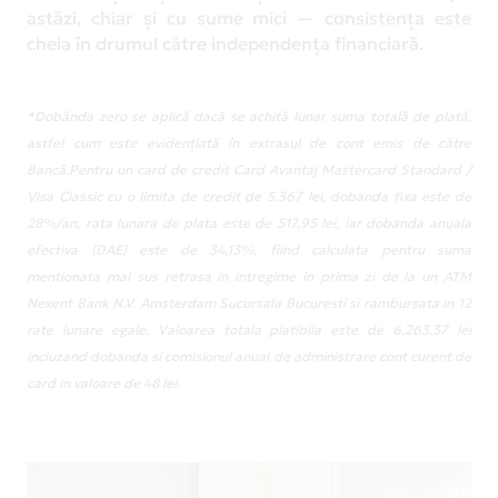
astăzi, chiar și cu sume mici — consistența este
cheia în drumul către independența financiară.
*Dobânda zero se aplică dacă se achită lunar suma totală de plată,
astfel cum este evidențiată în extrasul de cont emis de către
Bancă.Pentru un card de credit Card Avantaj Mastercard Standard /
Visa Classic cu o limita de credit de 5.367 lei, dobanda fixa este de
28%/an, rata lunara de plata este de 517,95 lei, iar dobanda anuala
efectiva (DAE) este de 34,13%, fiind calculata pentru suma
mentionata mai sus retrasa in intregime in prima zi de la un ATM
Nexent Bank N.V. Amsterdam Sucursala Bucuresti si rambursata in 12
rate lunare egale. Valoarea totala platibila este de 6,263.37 lei
incluzand dobanda si comisionul anual de administrare cont curent de
card in valoare de 48 lei.