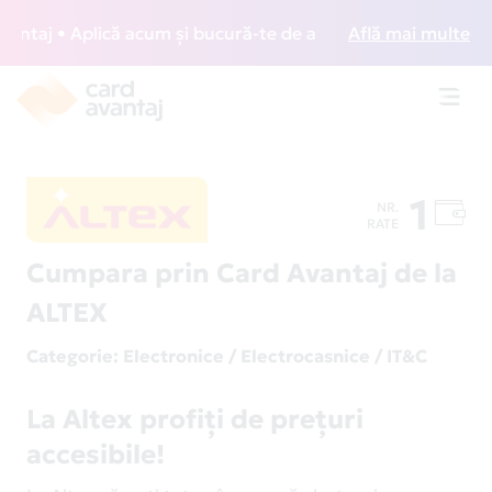
aj • Aplică acum și bucură-te de acces gratuit la lounge-ur
Află mai multe
Toggl
navig
1
NR.
RATE
Cumpara prin Card Avantaj de la
ALTEX
Categorie
: Electronice / Electrocasnice / IT&C
La Altex profiţi de prețuri
accesibile!