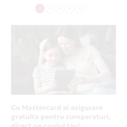
1
2
3
4
5
Cu Mastercard ai asigurare
gratuita pentru cumparaturi,
direct pe cardul tau!