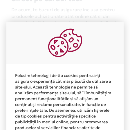
De acum, te bucuri de asigurare inclusa pentru
produsele achizitionate atat online cat si din
magazinele fizice prin cardul tau de credit Card
Avantaj Mastercard Standard.
Asigurarea este acordata automat, fara sa
trebuiasca sa faci nimic pentru a o activa.
Afla mai multe
Folosim tehnologii de tip cookies pentru a-ți
asigura o experiență cât mai plăcută de utilizare a
site-ului. Această tehnologie ne permite să
analizăm performanța site-ului, să îi îmbunătățim
permanent funcționalitățile și să afișăm un
conținut și reclame personalizate, în funcție de
preferințele tale. De asemenea, utilizăm fișierele
de tip cookies pentru activitățile specifice
publicității în mediul online, pentru promovarea
produselor și serviciilor financiare oferite de