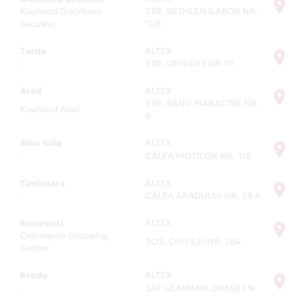
parteneri în toată România, unde te așteaptă numai
Kaufland Odorheiul
STR. BETHLEN GABOR NR.
beneficii exclusiviste. Pentru lista completă de
Secuiesc
108
parteneri Card Avantaj, verifică secțiunea
Magazine
Turda
ALTEX
Partenere
.
-
STR. UNIVERS NR.10
Arad
ALTEX
STR. BANU MARACINE NR.
Kaufland Arad
6
Alba Iulia
ALTEX
-
CALEA MOTILOR NR. 118
Timisoara
ALTEX
-
CALEA ARADULUI NR. 58 A
Bucuresti
ALTEX
Colosseum Shopping
SOS. CHITILEI NR. 284
Center
Bradu
ALTEX
-
SAT GEAMANA DN65B FN