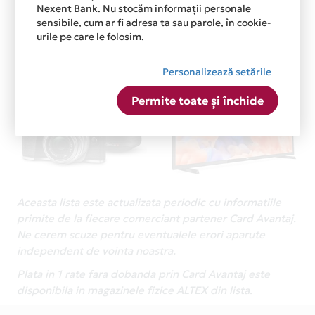
Nexent Bank. Nu stocăm informații personale
sensibile, cum ar fi adresa ta sau parole, în cookie-
urile pe care le folosim.
Personalizează setările
Permite toate și închide
Aceasta lista este actualizata periodic cu informatiile
primite de la fiecare comerciant partener Card Avantaj.
Ne cerem scuze pentru eventualele erori aparute
independent de vointa noastra.
Plata in 1 rate fara dobanda prin Card Avantaj este
disponibila in magazinele fizice ALTEX din lista.