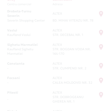
Centru comercial
Adresa
Drobeta-Turnu
ALTEX
Severin
Severin Shopping Center
BD. MIHAI VITEAZU NR. 78
Vaslui
ALTEX
Kaufland Vaslui
STR. DECEBAL NR. 1
Sighetu Marmatiei
ALTEX
Kaufland Sighetu
STR. BOGDAN VODA NR.
Marmatiei
164-170
Constanta
ALTEX
-
STR. CUMPENEI NR. 2
Focsani
ALTEX
-
CALEA MOLDOVEI NR. 32
Pitesti
ALTEX
STR. DOBROGEANU
-
GHEREA NR. 1