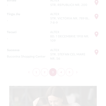
Birlad
ALTEX
-
STR. REPUBLICII NR. 200
Tirgu Jiu
ALTEX
STR. VICTORIA NR. 789 BL.
-
7-8-9
Tecuci
ALTEX
BD. 1 DECEMBRIE 1918 NR.
-
109
Suceava
ALTEX
STR. STEFAN CEL MARE
Bucovina Shopping Center
NR. 56
1
2
3
4
5