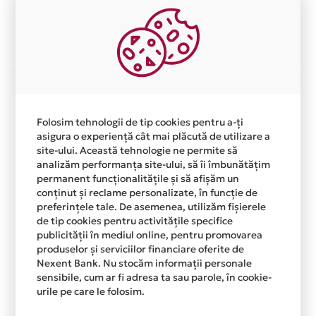
Afla mai multe
Folosim tehnologii de tip cookies pentru a-ți
asigura o experiență cât mai plăcută de utilizare a
site-ului. Această tehnologie ne permite să
analizăm performanța site-ului, să îi îmbunătățim
permanent funcționalitățile și să afișăm un
conținut și reclame personalizate, în funcție de
preferințele tale. De asemenea, utilizăm fișierele
de tip cookies pentru activitățile specifice
publicității în mediul online, pentru promovarea
produselor și serviciilor financiare oferite de
Nexent Bank. Nu stocăm informații personale
sensibile, cum ar fi adresa ta sau parole, în cookie-
urile pe care le folosim.