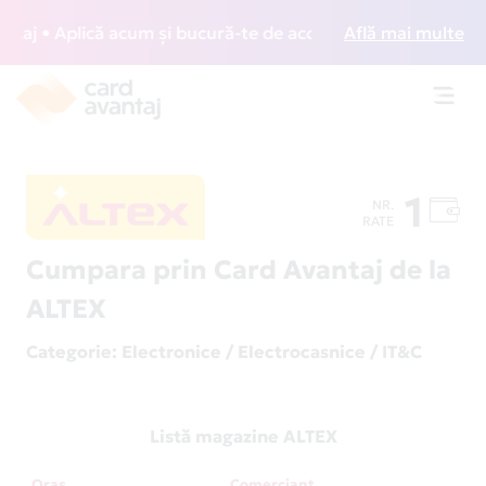
 • Aplică acum și bucură-te de acces gratuit la lounge-uri
Află mai multe
Toggl
navig
1
NR.
RATE
Cumpara prin Card Avantaj de la
ALTEX
Categorie
: Electronice / Electrocasnice / IT&C
Listă magazine ALTEX
Oraș
Comerciant