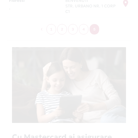
Floresti
BENVENUTI
STR. URBANO NR. 1 CORP
-
C1
1
2
3
4
5
Cu Mastercard ai asigurare