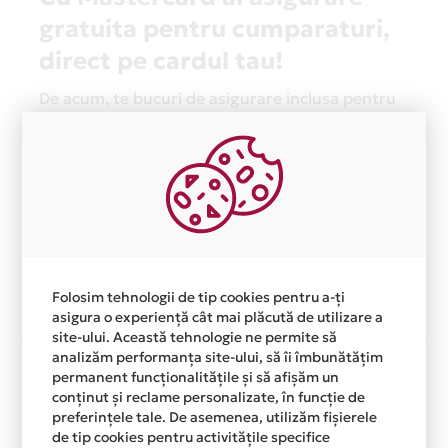
gratuita pentru cumparaturi,
direct pe cardul tau!
De acum, te bucuri de asigurare inclusa pentru
produsele achizitionate atat online cat si din
magazinele fizice prin cardul tau de credit Card
Avantaj Mastercard Standard.
Asigurarea este acordata automat, fara sa
trebuiasca sa faci nimic pentru a o activa.
Afla mai multe
Folosim tehnologii de tip cookies pentru a-ți
asigura o experiență cât mai plăcută de utilizare a
site-ului. Această tehnologie ne permite să
analizăm performanța site-ului, să îi îmbunătățim
Aceasta lista este actualizata periodic cu informatiile
permanent funcționalitățile și să afișăm un
primite de la fiecare comerciant partener Card Avantaj.
conținut și reclame personalizate, în funcție de
Ne cerem scuze pentru eventualele erori aparute
preferințele tale. De asemenea, utilizăm fișierele
independent de vointa noastra.
de tip cookies pentru activitățile specifice