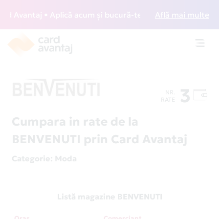
 Avantaj • Aplică acum și bucură-te de acces gratuit la lou
Află mai multe
Toggl
navig
3
NR.
RATE
Cumpara in rate de la
BENVENUTI prin Card Avantaj
Categorie
: Moda
Listă magazine BENVENUTI
Oraș
Comerciant