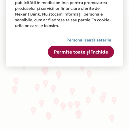
publicității în mediul online, pentru promovarea
Plata in 3 rate fara dobanda prin Card Avantaj este
produselor și serviciilor financiare oferite de
disponibila in magazinele fizice BENVENUTI din lista.
Nexent Bank. Nu stocăm informații personale
sensibile, cum ar fi adresa ta sau parole, în cookie-
urile pe care le folosim.
Personalizează setările
Permite toate și închide